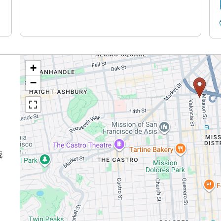
+
−
我