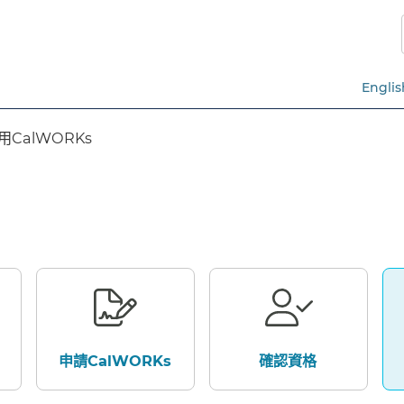
跳
至
主
要
Englis
內
容​​
用CalWORKs​​
申請CalWORKs​​
確認資格​​