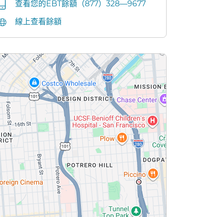
查看您的EBT餘額（877）328—9677​​
線上查看餘額​​