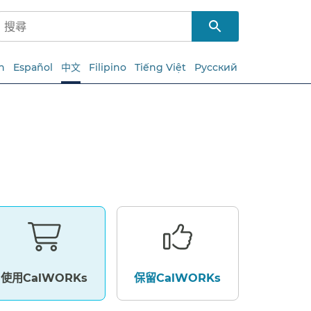
h
Español
中文
Filipino
Tiếng Việt
Русский
使用CalWORKs​​
保留CalWORKs​​