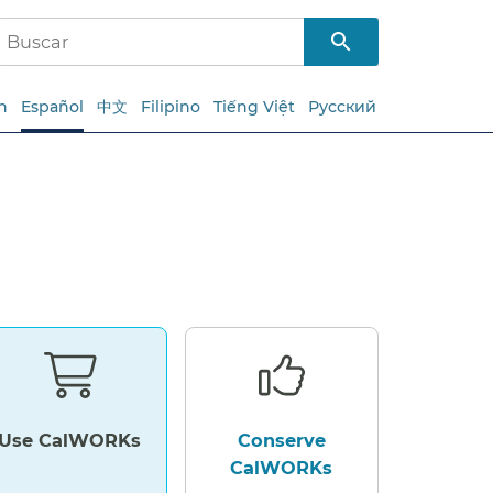
h
Español
中文
Filipino
Tiếng Việt
Русский
Use CalWORKs​​
Conserve
CalWORKs​​