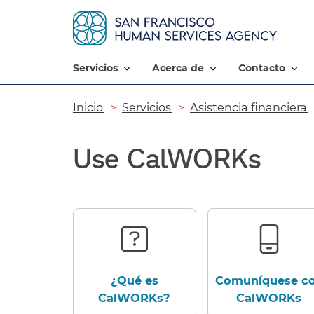
servicios​​
acerca de​​
contacto​​
Ruta
Inicio​​
Servicios​​
Asistencia financiera​​
de
Use CalWORKs​​
navegación​​
¿Qué es
Comuníquese c
CalWORKs?​​
CalWORKs​​