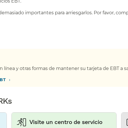
ios EBT.​​
demasiado importantes para arriesgarlos. Por favor, com
ínea y otras formas de mantener su tarjeta de EBT a sal
›
T​​
s​​
Visite un centro de servicio​​