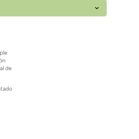
ple
ión
ial de
stado