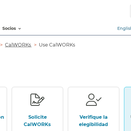
Saltar
al
contenido
principal​​
socios​​
Englis
CalWORKs​​
Use CalWORKs​​
on
Solicite
Verifique la
CalWORKs​​
elegibilidad​​