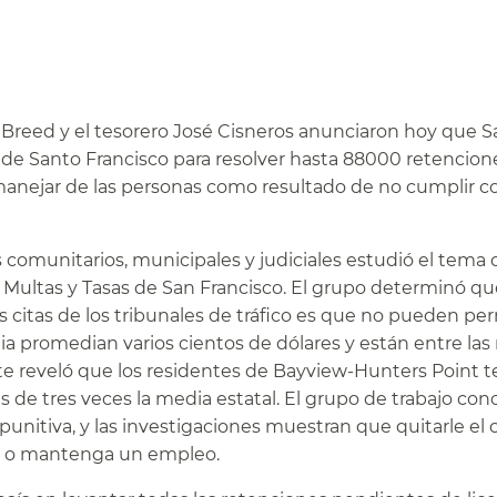
 Breed y el tesorero José Cisneros anunciaron hoy que S
r de Santo Francisco para resolver hasta 88000 retencion
manejar de las personas como resultado de no cumplir co
 comunitarios, municipales y judiciales estudió el tema
e Multas y Tasas de San Francisco. El grupo determinó qu
as citas de los tribunales de tráfico es que no pueden per
nia promedian varios cientos de dólares y están entre la
rte reveló que los residentes de Bayview-Hunters Point t
 de tres veces la media estatal. El grupo de trabajo con
unitiva, y las investigaciones muestran que quitarle el 
a o mantenga un empleo.​​