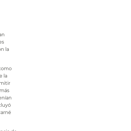
an
es
n la
 como
e la
mitir
s más
enían
cluyó
carné