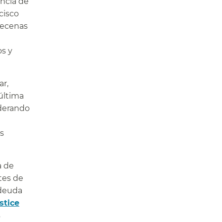
encia de
cisco
 decenas
os y
ar,
 última
iderando
s
a de
ntes de
 deuda
stice
s