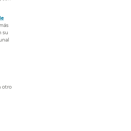
de
 más
n su
unal
n otro