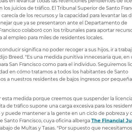
 país en levantar todas las retenciones pendientes de lic
s juicios de tráfico. El Tribunal Superior de Santo Fran
 carecía de los recursos y la capacidad para levantar las
anejar que ya se presentaron ante el Departamento de
Francisco colaboró con los tribunales para aportar recurs
a al empleo para miles de residentes locales.​​
nducir significa no poder recoger a sus hijos, ir a trabaj
, dijo Breed. "Es una medida punitiva innecesaria que, en
para San Francisco como para el individuo. Seguiremos l
dad en cómo tratamos a todos los habitantes de Santo
os a nuestros residentes de bajos ingresos por pequeña
r esta medida porque creemos que suspender la licenci
cita de tráfico supone una carga excesiva para los reside
eo y puede mantener a la gente en un ciclo de pobreza y
difícil de salir", dijo José Cisneros, tesorero de Santo Francisco, cuya oficina alberga
The Financial Ju
abajo de Multas y Tasas. "Por supuesto que necesitamo