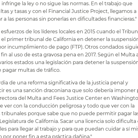
fringe la ley o no sigue las normas. En el trabajo que
s y tasas y con el Financial Justice Project, llegamos a 
 las personas sin ponerlas en dificultades financieras."​​
esfuerzos de los líderes locales en 2015 cuando el Tribun
 el primer tribunal de California en detener la suspensió
 por incumplimiento de pago (FTP). Otros condados sigui
fin al uso de esta gravosa pena en 2017. Según el Multa
varios estados una legislación para detener la suspensió
pagar multas de tráfico.​​
dia de una reforma significativa de la justicia penal y
r es una sanción draconiana que solo debería imponer 
directora del Multa and Fees Justice Center en Washingto
e ver con la conducción peligrosa y todo que ver con la
 tribunales porque sabe que no puede permitir pagar la
gislatura de California. Sacar una licencia solo dificulta
iles para llegar al trabajo y para que puedan cuidar a sí 
por poner fin a esta práctica dañina."​​