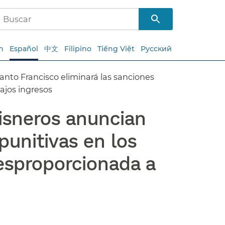
h
Español
中文
Filipino
Tiếng Việt
Русский
anto Francisco eliminará las sanciones
jos ingresos​​
Cisneros anuncian
punitivas en los
desproporcionada a