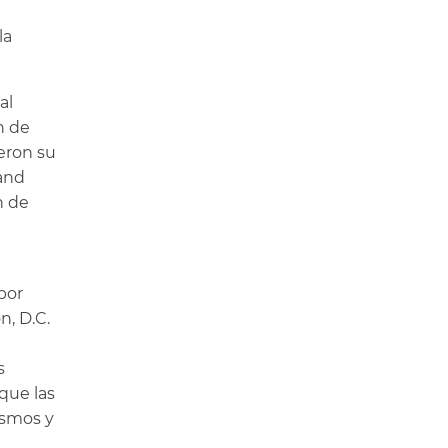
la
al
n de
eron su
 and
n de
por
n, D.C.
s
 que las
mismos y