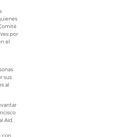
s
 quienes
l Comité
aves por
n el
rsonas
r sus
s al
evantar
ancisco
l Aid.
, con