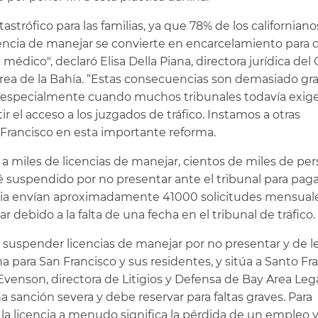
astrófico para las familias, ya que 78% de los californiano
icencia de manejar se convierte en encarcelamiento para
al médico", declaró Elisa Della Piana, directora jurídica de
rea de la Bahía. “Estas consecuencias son demasiado gr
al, especialmente cuando muchos tribunales todavía exige
 el acceso a los juzgados de tráfico. Instamos a otras
 Francisco en esta importante reforma.​​
a miles de licencias de manejar, cientos de miles de pe
é suspendido por no presentar ante el tribunal para paga
ornia envían aproximadamente 41000 solicitudes mensuale
debido a la falta de una fecha en el tribunal de tráfico.​​
e suspender licencias de manejar por no presentar y de l
 para San Francisco y sus residentes, y sitúa a Santo Fr
 Evenson, directora de Litigios y Defensa de Bay Area Lega
 sanción severa y debe reservar para faltas graves. Para
 la licencia a menudo significa la pérdida de un empleo y