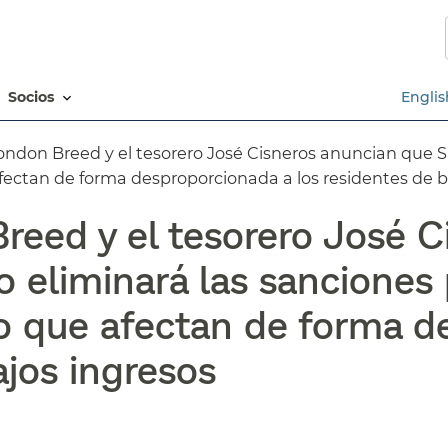
Saltar
al
contenido
principal​​
socios​​
Englis
London Breed y el tesorero José Cisneros anuncian que S
afectan de forma desproporcionada a los residentes de ba
reed y el tesorero José 
 eliminará las sanciones 
co que afectan de forma 
jos ingresos​​