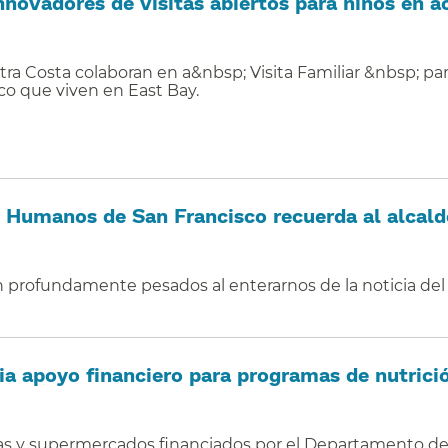
novadores de visitas abiertos para niños en ac
ra Costa colaboran en a&nbsp; Visita Familiar &nbsp; pa
co que viven en East Bay.
 Humanos de San Francisco recuerda al alcalde
 profundamente pesados al enterarnos de la noticia del f
ia apoyo financiero para programas de nutrición
s y supermercados financiados por el Departamento de S