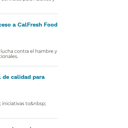
cceso a CalFresh Food
lucha contra el hambre y
onales.​​
l de calidad para
 iniciativas to&nbsp;