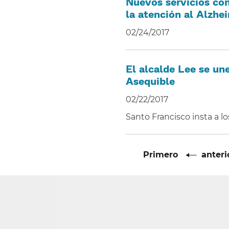
Nuevos servicios com
la atención al Alzhe
02/24/2017
El alcalde Lee se un
Asequible​​
02/22/2017
Santo Francisco insta a l
Paginación​​
Primera
Primero​​
Págin
anteri
página​​
anteri