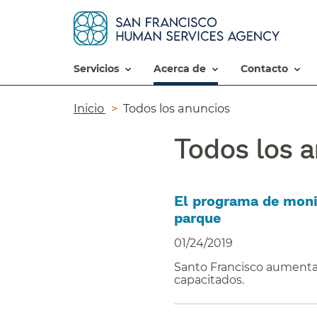
servicios​​
acerca de​​
contacto​​
Ruta
Inicio​​
Todos los anuncios​​
de
Todos los a
navegación​​
El programa de monit
parque​​
01/24/2019
Santo Francisco aumenta
capacitados.​​