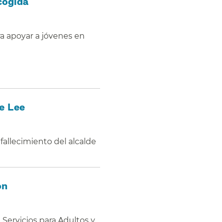
ogida​​
ra apoyar a jóvenes en
 Lee​​
allecimiento del alcalde
​​
ervicios para Adultos y