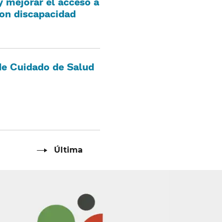
y mejorar el acceso a
n discapacidad​​
 de Cuidado de Salud
ágina
Página
​​
Última
Última​​
siguiente
página​​