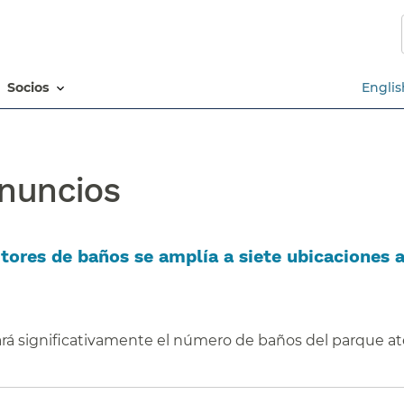
Saltar
al
contenido
principal​​
socios​​
Englis
nuncios​​
ores de baños se amplía a siete ubicaciones a
rá significativamente el número de baños del parque a