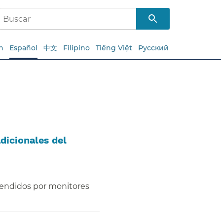
h
Español
中文
Filipino
Tiếng Việt
Русский
dicionales del
tendidos por monitores