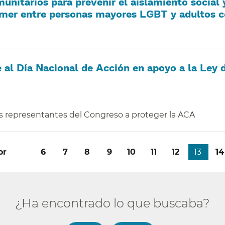
unitarios para prevenir el aislamiento social 
imer entre personas mayores LGBT y adultos co
e al Día Nacional de Acción en apoyo a la Ley
os representantes del Congreso a proteger la ACA​​
a
or
​​
Página
6​​
Página
7​​
Página
8​​
Página
9​​
Página
10​​
Página
11​​
Página
12​​
Página
13​​
P
14​​
or
actual
¿Ha encontrado lo que buscaba?​​