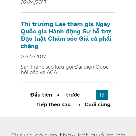
02/24/2017
Thị trưởng Lee tham gia Ngày
Quốc gia Hành động Sự hỗ trợ
Đạo luật Chăm sóc Giá cả phải
chăng​​
02/22/2017
San Francisco kêu gọi Đại diện Quốc
hội bảo vệ ACA​​
Phân
Trang
Đầu tiên​​
Trang
trước
​​
Trang
13​​
trang​​
đầu
trước
hiện
tiên​​
Trang
tiếp theo sau
​​
Trang
Cuối cùng​​
tại
cuối​​
Quý vị có tìm thấy kết quả mình