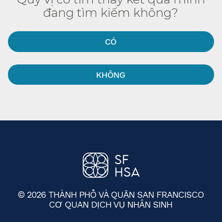
đang tìm kiếm không?​​
CÓ​​
KHÔNG​​
© 2026 THÀNH PHỐ VÀ QUẬN SAN FRANCISCO
CƠ QUAN DỊCH VỤ NHÂN SINH
​​