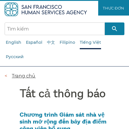
Chuyển
THỰC ĐƠN​​
đến
nội
dung
chính​​
English
Español
中文
Filipino
Tiếng Việt
Русский
Đường
Trang chủ​​
dẫn​​
Tất cả thông báo​​
Chương trình Giám sát nhà vệ
sinh mở rộng đến bảy địa điểm
công viên bổ sung​​