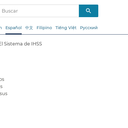
h
Español
中文
Filipino
Tiếng Việt
Русский
El Sistema de IHSS​​
os
os
 sus