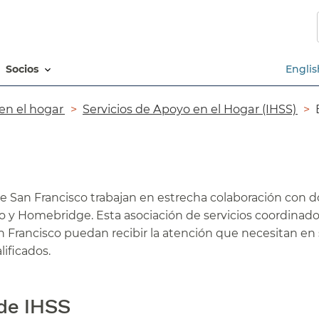
Saltar
al
contenido
principal​​
socios​​
Englis
n el hogar​​
Servicios de Apoyo en el Hogar (IHSS)​​
de San Francisco trabajan en estrecha colaboración con d
sco y Homebridge. Esta asociación de servicios coordinad
n Francisco puedan recibir la atención que necesitan en
ificados.​​
e IHSS​​