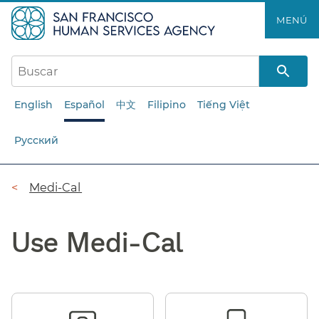
Saltar
MENÚ​​
al
contenido
principal​​
English
Español
中文
Filipino
Tiếng Việt
Русский
Ruta
Medi-Cal​​
de
Use Medi-Cal​​
navegación​​