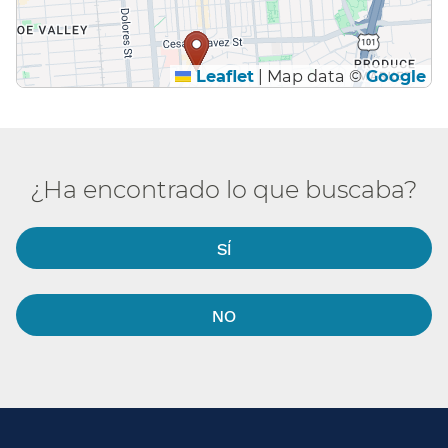
Leaflet
|
Map data ©
Google
¿Ha encontrado lo que buscaba?​​
SÍ​​
NO​​