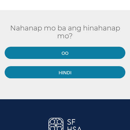
Nahanap mo ba ang hinahanap
mo?​​
OO​​
HINDI​​