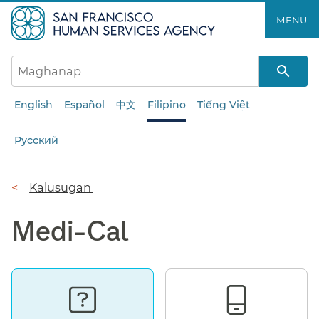
Laktawan
MENU​​
ang
pangunahing
nilalaman​​
English
Español
中文
Filipino
Tiếng Việt
Русский
Breadcrumb​​
Kalusugan​​
Medi-Cal​​