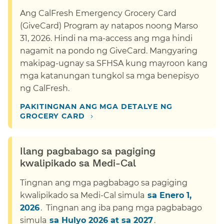
Ang CalFresh Emergency Grocery Card
(GiveCard) Program ay natapos noong Marso
31, 2026. Hindi na ma-access ang mga hindi
nagamit na pondo ng GiveCard. Mangyaring
makipag-ugnay sa SFHSA kung mayroon kang
mga katanungan tungkol sa mga benepisyo
ng CalFresh.​​
PAKITINGNAN ANG MGA DETALYE NG
›​​
GROCERY CARD​​
Ilang pagbabago sa pagiging
kwalipikado sa Medi-Cal​​
Tingnan ang mga pagbabago sa pagiging
kwalipikado sa Medi-Cal simula​​
sa Enero 1,
2026​​
. Tingnan ang iba pang mga pagbabago
simula​​
sa Hulyo 2026 at sa 2027​​
.​​