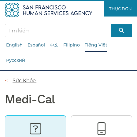
Chuyển
THỰC ĐƠN​​
đến
nội
dung
chính​​
English
Español
中文
Filipino
Tiếng Việt
Русский
Đường
Sức Khỏe​​
dẫn​​
Medi-Cal​​