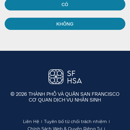
CÓ​​
KHÔNG​​
© 2026 THÀNH PHỐ VÀ QUẬN SAN FRANCISCO
CƠ QUAN DỊCH VỤ NHÂN SINH
​​
Liên Hệ​​
Tuyên bố từ chối trách nhiệm​​
Chính Sách Web & Quyền Riêng Tư​​