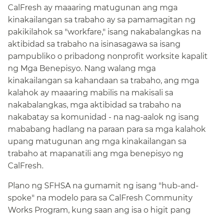
CalFresh ay maaaring matugunan ang mga
kinakailangan sa trabaho ay sa pamamagitan ng
pakikilahok sa "workfare," isang nakabalangkas na
aktibidad sa trabaho na isinasagawa sa isang
pampubliko o pribadong nonprofit worksite kapalit
ng Mga Benepisyo. Nang walang mga
kinakailangan sa kahandaan sa trabaho, ang mga
kalahok ay maaaring mabilis na makisali sa
nakabalangkas, mga aktibidad sa trabaho na
nakabatay sa komunidad - na nag-aalok ng isang
mababang hadlang na paraan para sa mga kalahok
upang matugunan ang mga kinakailangan sa
trabaho at mapanatili ang mga benepisyo ng
CalFresh.​​
Plano ng SFHSA na gumamit ng isang "hub-and-
spoke" na modelo para sa CalFresh Community
Works Program, kung saan ang isa o higit pang