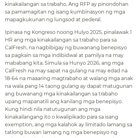
kinakailangan sa trabaho. Ang RFP ay pinondohan
sa pamamagitan ng isang kumbinasyon ng mga
mapagkukunan ng lungsod at pederal.​​
Ipinasa ng Kongreso noong Hulyo 2025, pinalawak 1
HR ang mga kinakailangan sa trabaho para sa
CalFresh, na nagbibigay ng buwanang benepisyo
sa pagkain sa mga indibidwal at pamilya na may
mababang kita. Simula sa Hunyo 2026, ang mga
CalFresh na may sapat na gulang na may edad na
18-64 na maaaring magtrabaho at walang mga anak
na wala pang 14 taong gulang ay dapat matugunan
ang buwanang mga kinakailangan sa trabaho
upang mapanatili ang kanilang mga benepisyo.
Kung hindi nila natutugunan ang mga
kinakailangang ito o kwalipikado para sa isang
exemption, ang mga kalahok ay limitado lamang sa
tatlong buwan lamang ng mga benepisyo ng