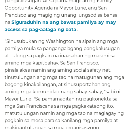
pangkalusugan. At sa pamamagitan ng Family
Opportunity Agenda ni Mayor Lurie, ang San
Francisco ang magiging unang lungsod sa bansa
na ​​
Siguraduhin na ang bawat pamilya ay may
access sa pag-aalaga ng bata​​
.​​
"Sinusubukan ng Washington na sipain ang mga
pamilya mula sa pangangalagang pangkalusugan
at tulong sa pagkain na inaasahan ng marami sa
aming mga kapitbahay. Sa San Francisco,
pinalalakas namin ang aming social safety net,
tinutulungan ang mga tao na matugunan ang mga
bagong kinakailangan, at sinusuportahan ang
aming mga komunidad nang sabay-sabay, "sabi ni
Mayor Lurie. "Sa pamamagitan ng pagkonekta sa
mga San Franciscans sa mga pagkakataong ito,
matutulungan namin ang mga tao na maglagay ng
pagkain sa mesa para sa kanilang mga pamilya at
makipagtulungan sa mga organisasyong