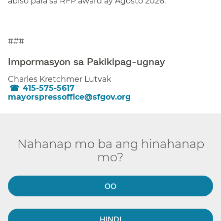
abiso para sa RFP award ay Agosto 2026.​​
###​​
Impormasyon sa Pakikipag-ugnay​​
Charles Kretchmer Lutvak​​
415-575-5617​​
mayorspressoffice@sfgov.org​​
Nahanap mo ba ang hinahanap
mo?​​
OO​​
HINDI​​