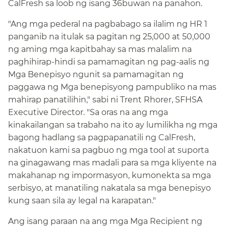
CalFresh sa loob ng isang 36buwan na panahon.​​
"Ang mga pederal na pagbabago sa ilalim ng HR 1
panganib na itulak sa pagitan ng 25,000 at 50,000
ng aming mga kapitbahay sa mas malalim na
paghihirap-hindi sa pamamagitan ng pag-aalis ng
Mga Benepisyo ngunit sa pamamagitan ng
paggawa ng Mga benepisyong pampubliko na mas
mahirap panatilihin," sabi ni Trent Rhorer, SFHSA
Executive Director. "Sa oras na ang mga
kinakailangan sa trabaho na ito ay lumilikha ng mga
bagong hadlang sa pagpapanatili ng CalFresh,
nakatuon kami sa pagbuo ng mga tool at suporta
na ginagawang mas madali para sa mga kliyente na
makahanap ng impormasyon, kumonekta sa mga
serbisyo, at manatiling nakatala sa mga benepisyo
kung saan sila ay legal na karapatan."​​
Ang isang paraan na ang mga Mga Recipient ng