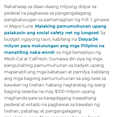
Nahaharap sa daan-daang milyong dolyar sa
pederal na pagbawas sa pangangalagang
pangkalusugan sa pamamagitan ng H.R. 1, ginawa
ni Mayor Lurie​​
Malaking pamumuhunan upang
palakasin ang social safety net ng lungsod​​
Sa
budget ngayong taon, kabilang na​​
Dolyar34
milyon para matulungan ang mga Pilipino na
manatiling naka-enroll​​
sa mga benepisyo ng
Medi-Cal at CalFresh. Gumawa din siya ng mga
pangunahing pamumuhunan sa badyet upang
mapanatili ang mga kabataan at pamilya, kabilang
ang mga bagong pamumuhunan sa pag-iwas sa
kawalan ng tirahan, habang nagtatatag ng isang
bagong reserba na may $100 milyon upang
maghanda para sa karagdagang inaasahang
pederal at estado na pagbawas sa kawalan ng
tirahan, pabahay, at pangangalagang