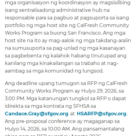
mga organisasyon ng koordinasyon ay magsisilbing
isang sentralisadong administrative hub na
responsable para sa pagbuo at pagsuporta sa isang
portfolio ng mga host site ng CalFresh Community
Works Program sa buong San Francisco. Ang mga
host site na ito ay mag-aalok ng mga takdang-aralin
na sumusuporta sa pag-unlad ng mga kasanayan
sa pagbebenta ng kalahok habang tinutupad ang
kanilang mga kinakailangan sa trabaho at nag-
aambag sa mga komunidad ng lungsod.​​
Ang deadline upang tumugon sa RFP ng CalFresh
Community Works Program ay Hulyo 29, 2026, sa
3:00 PM. Mga katanungan tungkol sa RFP o dapat
idirekta sa mga kontrata ng SFHSA sa​​
Candace.Gray@sfgov.org​​
at​​
HSARFP@sfgov.org​​
.
Ang pre-proposal conference ay magaganap sa
Hulyo 14, 2026, sa 10:00 AM. Ang pansamantalang