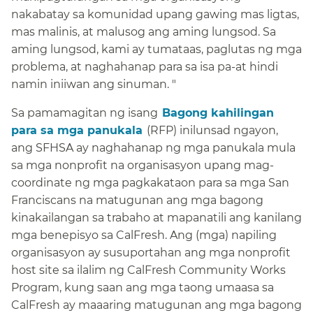
nakabatay sa komunidad upang gawing mas ligtas,
mas malinis, at malusog ang aming lungsod. Sa
aming lungsod, kami ay tumataas, paglutas ng mga
problema, at naghahanap para sa isa pa-at hindi
namin iniiwan ang sinuman. "​​
Sa pamamagitan ng isang​​
Bagong kahilingan
para sa mga panukala​​
(RFP) inilunsad ngayon,
ang SFHSA ay naghahanap ng mga panukala mula
sa mga nonprofit na organisasyon upang mag-
coordinate ng mga pagkakataon para sa mga San
Franciscans na matugunan ang mga bagong
kinakailangan sa trabaho at mapanatili ang kanilang
mga benepisyo sa CalFresh. Ang (mga) napiling
organisasyon ay susuportahan ang mga nonprofit
host site sa ilalim ng CalFresh Community Works
Program, kung saan ang mga taong umaasa sa
CalFresh ay maaaring matugunan ang mga bagong