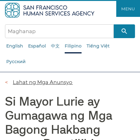
Laktawan
MENU​​
ang
pangunahing
nilalaman​​
English
Español
中文
Filipino
Tiếng Việt
Русский
Breadcrumb​​
Lahat ng Mga Anunsyo​​
Si Mayor Lurie ay
Gumagawa ng Mga
Bagong Hakbang