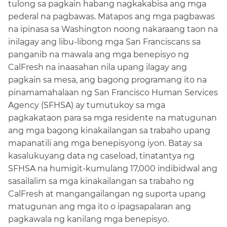
tulong sa pagkain habang nagkakabisa ang mga
pederal na pagbawas. Matapos ang mga pagbawas
na ipinasa sa Washington noong nakaraang taon na
inilagay ang libu-libong mga San Franciscans sa
panganib na mawala ang mga benepisyo ng
CalFresh na inaasahan nila upang ilagay ang
pagkain sa mesa, ang bagong programang ito na
pinamamahalaan ng San Francisco Human Services
Agency (SFHSA) ay tumutukoy sa mga
pagkakataon para sa mga residente na matugunan
ang mga bagong kinakailangan sa trabaho upang
mapanatili ang mga benepisyong iyon. Batay sa
kasalukuyang data ng caseload, tinatantya ng
SFHSA na humigit-kumulang 17,000 indibidwal ang
sasailalim sa mga kinakailangan sa trabaho ng
CalFresh at mangangailangan ng suporta upang
matugunan ang mga ito o ipagsapalaran ang
pagkawala ng kanilang mga benepisyo.​​