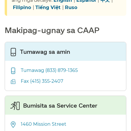
ang mga detalye:
English
​​ |
Español
​​ |
中文
​​ |
Filipino
​​ |
Tiếng Việt
​​ |
Ruso
​​
Makipag-ugnay sa CAAP​​
Tumawag sa amin​​
Tumawag (833) 879-1365​​
Fax (415) 355-2407​​
Bumisita sa Service Center​​
1460 Mission Street​​