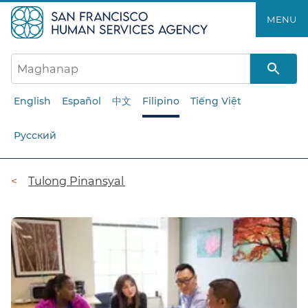
Laktawan
MENU​​
ang
pangunahing
nilalaman​​
English
Español
中文
Filipino
Tiếng Việt
Русский
Breadcrumb​​
Tulong Pinansyal​​