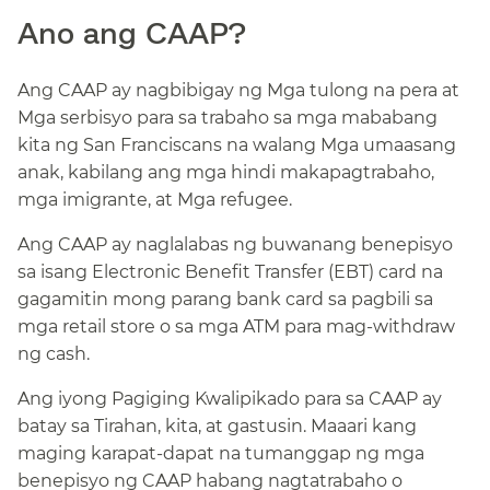
Ano ang CAAP?​​
Ang CAAP ay nagbibigay ng Mga tulong na pera at
Mga serbisyo para sa trabaho sa mga mababang
kita ng San Franciscans na walang Mga umaasang
anak, kabilang ang mga hindi makapagtrabaho,
mga imigrante, at Mga refugee.​​
Ang CAAP ay naglalabas ng buwanang benepisyo
sa isang Electronic Benefit Transfer (EBT) card na
gagamitin mong parang bank card sa pagbili sa
mga retail store o sa mga ATM para mag-withdraw
ng cash.​​
Ang iyong Pagiging Kwalipikado para sa CAAP ay
batay sa Tirahan, kita, at gastusin. Maaari kang
maging karapat-dapat na tumanggap ng mga
benepisyo ng CAAP habang nagtatrabaho o