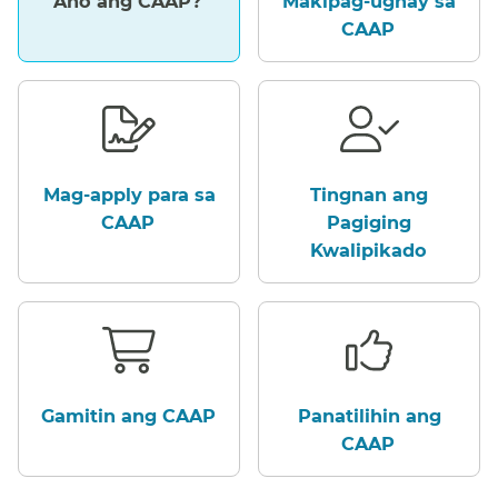
Ano ang CAAP?​​
Makipag-ugnay sa
CAAP​​
Mag-apply para sa
Tingnan ang
CAAP​​
Pagiging
Kwalipikado​​
Gamitin ang CAAP​​
Panatilihin ang
CAAP​​