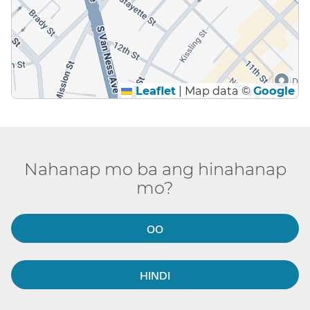
Leaflet
|
Map data ©
Google
Nahanap mo ba ang hinahanap
mo?​​
OO​​
HINDI​​