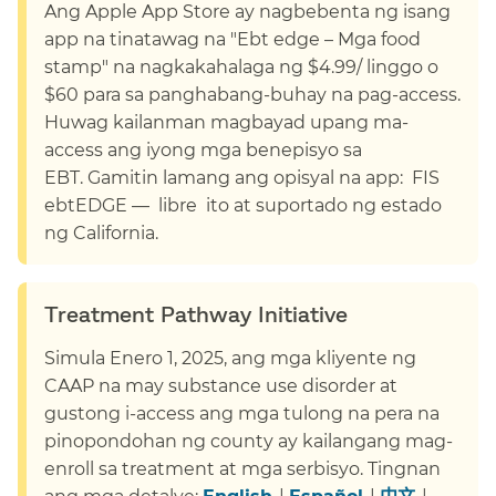
Ang Apple App Store ay nagbebenta ng isang
app na tinatawag na "Ebt edge – Mga food
stamp" na nagkakahalaga ng $4.99/ linggo o
$60 para sa panghabang-buhay na pag-access.
Huwag kailanman magbayad upang ma-
access ang iyong mga benepisyo sa
EBT. Gamitin lamang ang opisyal na app: FIS
ebtEDGE — libre ito at suportado ng estado
ng California.​​
Treatment Pathway Initiative​​
Simula Enero 1, 2025, ang mga kliyente ng
CAAP na may substance use disorder at
gustong i-access ang mga tulong na pera na
pinopondohan ng county ay kailangang mag-
enroll sa treatment at mga serbisyo. Tingnan