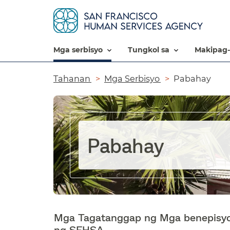
mga serbisyo​​
tungkol sa​​
makipag-
Breadcrumb​​
Tahanan​​
Mga Serbisyo​​
Pabahay​​
Pabahay​​
Mga Tagatanggap ng Mga benepisy
ng SFHSA​​