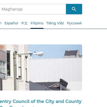
h
Español
中文
Filipino
Tiếng Việt
Русский
entry Council of the City and County