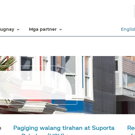
Laktawan
ang
pangunahing
nilalaman​​
ugnay​​
mga partner​​
Englis
o
Pagiging walang tirahan at Suporta
Re