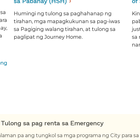
›​​
sa Pabahay (HSH)​​
of
 sa
Humingi ng tulong sa paghahanap ng
Ki
ara
tirahan, mga mapagkukunan sa pag-iwas
pa
ay,
sa Pagiging walang tirahan, at tulong sa
jus
a
paglipat ng Journey Home.​​
sa
na
ong
Tulong sa pag renta sa Emergency​​
aman pa ang tungkol sa mga programa ng City para 