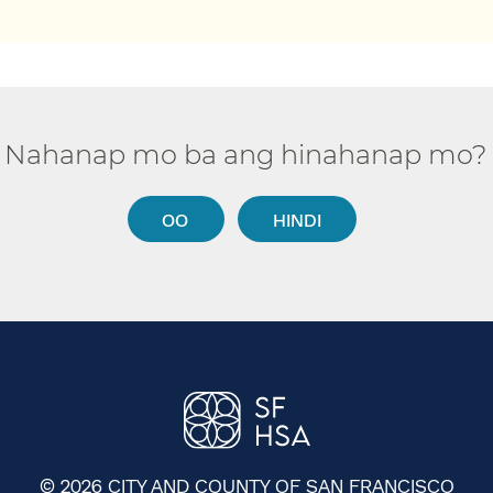
Nahanap mo ba ang hinahanap mo?​​
OO​​
HINDI​​
© 2026 CITY AND COUNTY OF SAN FRANCISCO