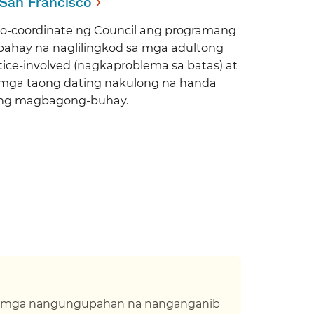
›​​
 San Francisco​​
no-coordinate ng Council ang programang
bahay na naglilingkod sa mga adultong
tice-involved (nagkaproblema sa batas) at
 mga taong dating nakulong na handa
ng magbagong-buhay.​​
sa mga nangungupahan na nanganganib