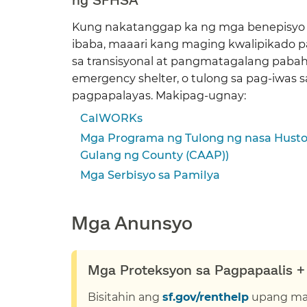
Kung nakatanggap ka ng mga benepisyo
ibaba, maaari kang maging kwalipikado p
sa transisyonal at pangmatagalang pabah
emergency shelter, o tulong sa pag-iwas s
pagpapalayas. Makipag-ugnay:​​
CalWORKs​​
Mga Programa ng Tulong ng nasa Hust
Gulang ng County (CAAP))​​
Mga Serbisyo sa Pamilya​​
Mga Anunsyo​​
Mga Proteksyon sa Pagpapaalis + 
Bisitahin ang
sf.gov/renthelp
upang mal