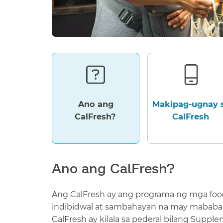
Ano ang
Makipag-ugnay 
CalFresh?​​
CalFresh​​
Ano ang CalFresh?​​
Ang CalFresh ay ang programa ng mga foo
indibidwal at sambahayan na may mababa 
CalFresh ay kilala sa pederal bilang Supple