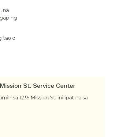
, na
ggap ng
 tao o
ission St. Service Center​​
min sa 1235 Mission St. inilipat na sa