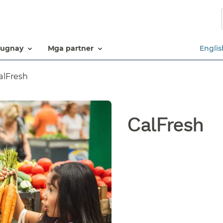
Laktawan
ang
pangunahing
nilalaman​​
ugnay​​
mga partner​​
Englis
lFresh​​
CalFresh​​