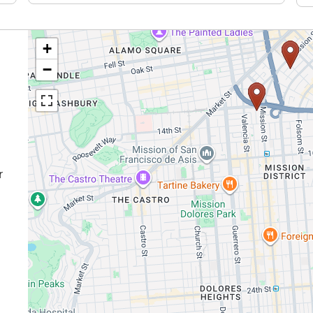
+
−
r