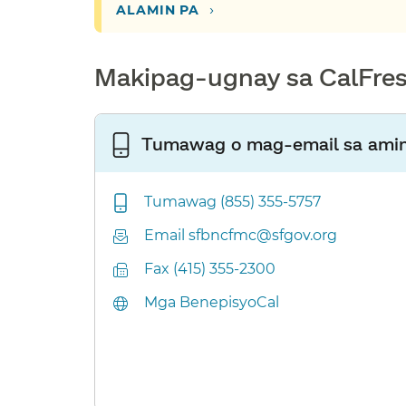
›​​
ALAMIN PA​​
Makipag-ugnay sa CalFresh
Tumawag o mag-email sa amin​
Tumawag (855) 355-5757​​
Email sfbncfmc@sfgov.org​​
Fax (415) 355-2300​​
Mga BenepisyoCal​​