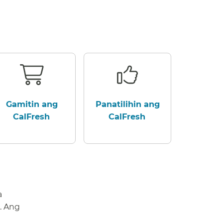
Gamitin ang
Panatilihin ang
CalFresh​​
CalFresh​​
a
. Ang