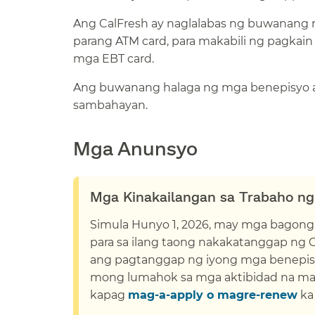
Ang CalFresh ay naglalabas ng buwanang mg
parang ATM card, para makabili ng pagkai
mga EBT card.​​
Ang buwanang halaga ng mga benepisyo ay b
sambahayan.​​
Mga Anunsyo​​
Mga Kinakailangan sa Trabaho ng 
Simula
Hunyo 1, 2026,
may mga bagong 
para sa ilang taong nakakatanggap ng C
ang pagtanggap ng iyong mga benepisy
mong lumahok sa mga aktibidad na ma
kapag
mag-a-apply o magre-renew
ka