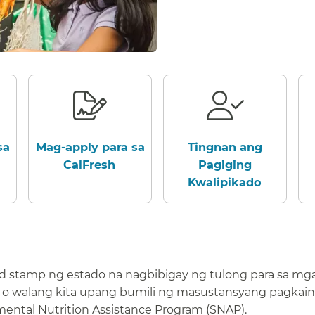
sa
Mag-apply para sa
Tingnan ang
CalFresh​​
Pagiging
Kwalipikado​​
d stamp ng estado na nagbibigay ng tulong para sa mg
o walang kita upang bumili ng masustansyang pagkain
mental Nutrition Assistance Program (SNAP).​​