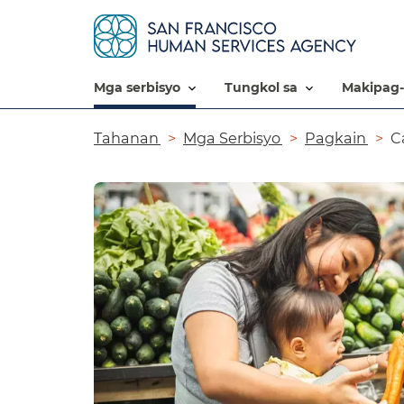
mga serbisyo​​
tungkol sa​​
makipag-
Breadcrumb​​
Tahanan​​
Mga Serbisyo​​
Pagkain​​
Ca