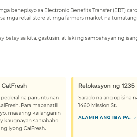
a benepisyo sa Electronic Benefits Transfer (EBT) card
n sa mga retail store at mga farmers market na tumatan
atay sa kita, gastusin, at laki ng sambahayan ng isang
CalFresh​​
Relokasyon ng 1235 M
pederal na panuntunan
Sarado na ang opisina na
alFresh. Para mapanatili
1460 Mission St.​​
o, maaaring kailanganin
›​​
ALAMIN ANG IBA PA.​​
y kaugnayan sa trabaho
 ng iyong CalFresh.
​​