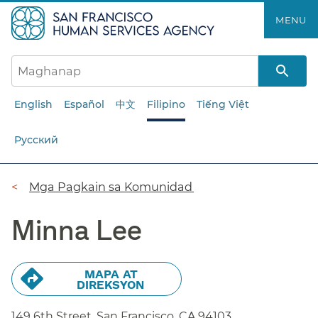
Laktawan
MENU​​
ang
pangunahing
nilalaman​​
English
Español
中文
Filipino
Tiếng Việt
Русский
Breadcrumb​​
Mga Pagkain sa Komunidad​​
Minna Lee​​
MAPA AT
DIREKSYON​​
149 6th Street, San Francisco,
CA
94103