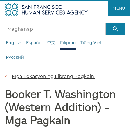
Laktawan
MENU​​
ang
pangunahing
nilalaman​​
English
Español
中文
Filipino
Tiếng Việt
Русский
Breadcrumb​​
Mga Lokasyon ng Libreng Pagkain​​
Booker T. Washington
(Western Addition) -
Mga Pagkain​​