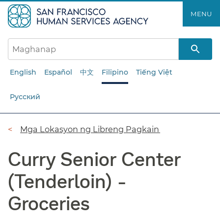
Laktawan
MENU​​
ang
pangunahing
nilalaman​​
English
Español
中文
Filipino
Tiếng Việt
Русский
Breadcrumb​​
Mga Lokasyon ng Libreng Pagkain​​
Curry Senior Center
(Tenderloin) -
Groceries​​