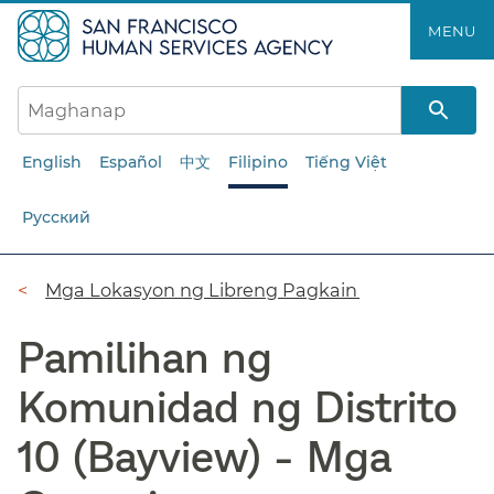
Laktawan
MENU​​
ang
pangunahing
nilalaman​​
English
Español
中文
Filipino
Tiếng Việt
Русский
Breadcrumb​​
Mga Lokasyon ng Libreng Pagkain​​
Pamilihan ng
Komunidad ng Distrito
10 (Bayview) - Mga