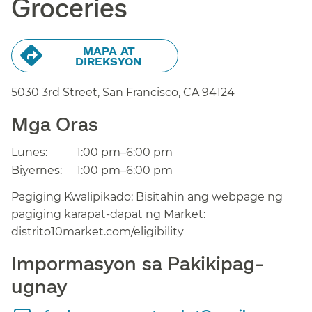
Groceries​​
MAPA AT
DIREKSYON​​
5030 3rd Street, San Francisco,
CA
94124
Mga Oras​​
Lunes:​​
1:00 pm–6:00 pm​​
Biyernes:​​
1:00 pm–6:00 pm​​
Pagiging Kwalipikado: Bisitahin ang webpage ng
pagiging karapat-dapat ng Market:
distrito10market.com/eligibility​​
Impormasyon sa Pakikipag-
ugnay​​