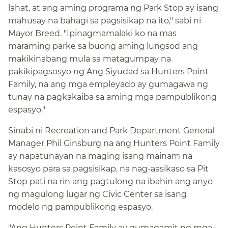
lahat, at ang aming programa ng Park Stop ay isang
mahusay na bahagi sa pagsisikap na ito," sabi ni
Mayor Breed. "Ipinagmamalaki ko na mas
maraming parke sa buong aming lungsod ang
makikinabang mula sa matagumpay na
pakikipagsosyo ng Ang Siyudad sa Hunters Point
Family, na ang mga empleyado ay gumagawa ng
tunay na pagkakaiba sa aming mga pampublikong
espasyo."​​
Sinabi ni Recreation and Park Department General
Manager Phil Ginsburg na ang Hunters Point Family
ay napatunayan na maging isang mainam na
kasosyo para sa pagsisikap, na nag-aasikaso sa Pit
Stop pati na rin ang pagtulong na ibahin ang anyo
ng magulong lugar ng Civic Center sa isang
modelo ng pampublikong espasyo.​​
"Ang Hunters Point Family ay gumagamit ng mga