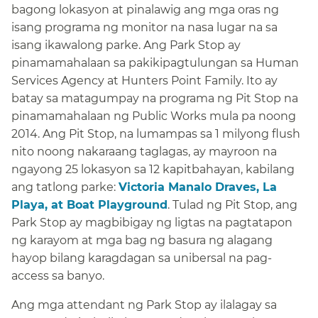
bagong lokasyon at pinalawig ang mga oras ng
isang programa ng monitor na nasa lugar na sa
isang ikawalong parke. Ang Park Stop ay
pinamamahalaan sa pakikipagtulungan sa Human
Services Agency at Hunters Point Family. Ito ay
batay sa matagumpay na programa ng Pit Stop na
pinamamahalaan ng Public Works mula pa noong
2014. Ang Pit Stop, na lumampas sa 1 milyong flush
nito noong nakaraang taglagas, ay mayroon na
ngayong 25 lokasyon sa 12 kapitbahayan, kabilang
ang tatlong parke:
Victoria Manalo Draves, La
Playa, at Boat Playground
. Tulad ng Pit Stop, ang
Park Stop ay magbibigay ng ligtas na pagtatapon
ng karayom at mga bag ng basura ng alagang
hayop bilang karagdagan sa unibersal na pag-
access sa banyo.​​
Ang mga attendant ng Park Stop ay ilalagay sa