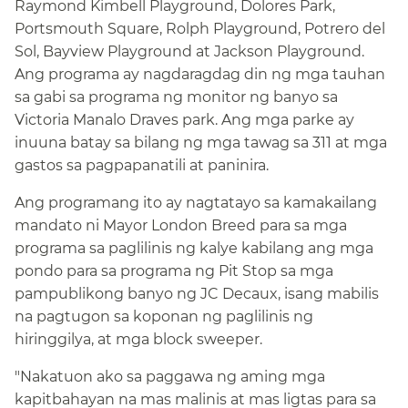
Raymond Kimbell Playground, Dolores Park,
Portsmouth Square, Rolph Playground, Potrero del
Sol, Bayview Playground at Jackson Playground.
Ang programa ay nagdaragdag din ng mga tauhan
sa gabi sa programa ng monitor ng banyo sa
Victoria Manalo Draves park. Ang mga parke ay
inuuna batay sa bilang ng mga tawag sa 311 at mga
gastos sa pagpapanatili at paninira.​​
Ang programang ito ay nagtatayo sa kamakailang
mandato ni Mayor London Breed para sa mga
programa sa paglilinis ng kalye kabilang ang mga
pondo para sa programa ng Pit Stop sa mga
pampublikong banyo ng JC Decaux, isang mabilis
na pagtugon sa koponan ng paglilinis ng
hiringgilya, at mga block sweeper.​​
"Nakatuon ako sa paggawa ng aming mga
kapitbahayan na mas malinis at mas ligtas para sa