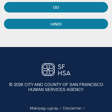
OO​​
HINDI​​
© 2026 CITY AND COUNTY OF SAN FRANCISCO
HUMAN SERVICES AGENCY
​​
Makipag-ugnay​​
Disclaimer​​