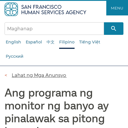
Laktawan
MENU​​
ang
pangunahing
nilalaman​​
English
Español
中文
Filipino
Tiếng Việt
Русский
Breadcrumb​​
Lahat ng Mga Anunsyo​​
Ang programa ng
monitor ng banyo ay
pinalawak sa pitong