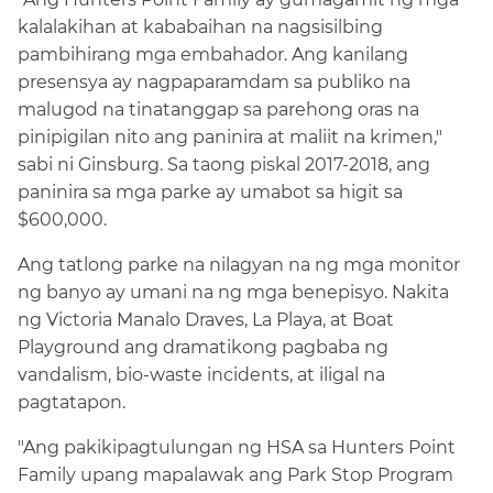
kalalakihan at kababaihan na nagsisilbing
pambihirang mga embahador. Ang kanilang
presensya ay nagpaparamdam sa publiko na
malugod na tinatanggap sa parehong oras na
pinipigilan nito ang paninira at maliit na krimen,"
sabi ni Ginsburg. Sa taong piskal 2017-2018, ang
paninira sa mga parke ay umabot sa higit sa
$600,000.​​
Ang tatlong parke na nilagyan na ng mga monitor
ng banyo ay umani na ng mga benepisyo. Nakita
ng Victoria Manalo Draves, La Playa, at Boat
Playground ang dramatikong pagbaba ng
vandalism, bio-waste incidents, at iligal na
pagtatapon.​​
"Ang pakikipagtulungan ng HSA sa Hunters Point
Family upang mapalawak ang Park Stop Program