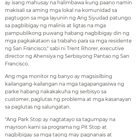
ay isang mahusay na halimbawa kung paano namin
makisali sa aming mga lokal na komunidad sa
pagtugon sa mga layunin ng Ang Siyudad patungo
sa pagbibigay ng malinis at ligtas na mga
pampublikong puwang habang nagbibigay din ng
mga pagkakataon sa trabaho para sa mga residente
ng San Francisco," sabi ni Trent Rhorer, executive
director ng Ahensiya ng Serbisyong Pantao ng San
Francisco.​​
Ang mga monitor ng banyo ay magsisilbing
kailangang-kailangan na mga tagapangasiwa ng
parke habang nakakakuha ng serbisyo sa
customer, paglutas ng problema at mga kasanayan
sa paglutas ng salungatan.​​
"Ang Park Stop ay nagtatayo sa tagumpay na
mayroon kami sa programa ng Pit Stop at
nagbibigay sa mga taong may pagnanais at