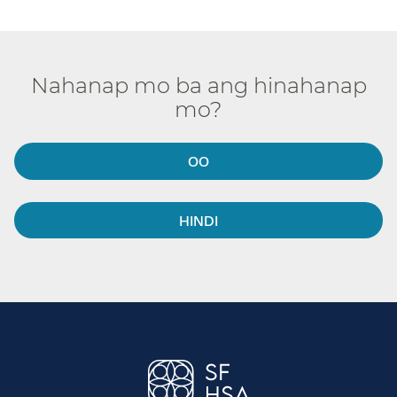
Nahanap mo ba ang hinahanap
mo?​​
OO​​
HINDI​​