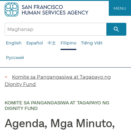
Laktawan
MENU​​
ang
pangunahing
nilalaman​​
English
Español
中文
Filipino
Tiếng Việt
Русский
Breadcrumb​​
Komite sa Pangangasiwa at Tagapayo ng
Dignity Fund​​
KOMITE SA PANGANGASIWA AT TAGAPAYO NG
DIGNITY FUND
Agenda, Mga Minuto,