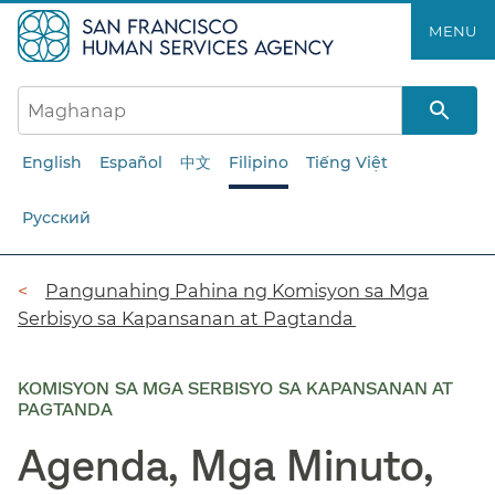
Laktawan
MENU​​
ang
pangunahing
nilalaman​​
English
Español
中文
Filipino
Tiếng Việt
Русский
Breadcrumb​​
Pangunahing Pahina ng Komisyon sa Mga
Serbisyo sa Kapansanan at Pagtanda​​
KOMISYON SA MGA SERBISYO SA KAPANSANAN AT
PAGTANDA
Agenda, Mga Minuto,