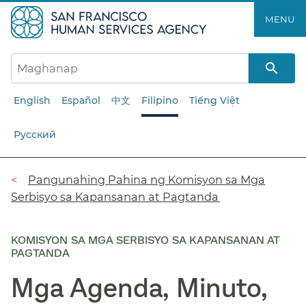
Laktawan
MENU​​
ang
pangunahing
nilalaman​​
English
Español
中文
Filipino
Tiếng Việt
Русский
Breadcrumb​​
Pangunahing Pahina ng Komisyon sa Mga
Serbisyo sa Kapansanan at Pagtanda​​
KOMISYON SA MGA SERBISYO SA KAPANSANAN AT
PAGTANDA
Mga Agenda, Minuto,