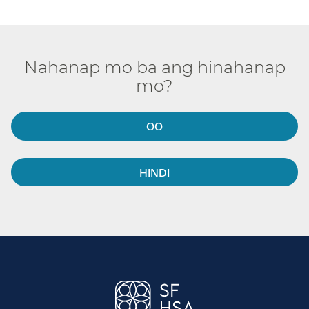
Nahanap mo ba ang hinahanap
mo?​​
OO​​
HINDI​​