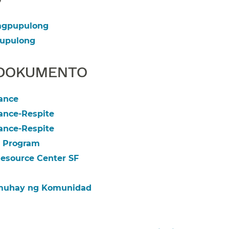
gpupulong​​
pulong​​
OKUMENTO​​
nce​​
nce-Respite​​
nce-Respite​​
Program​​
source Center SF​​
uhay ng Komunidad​​