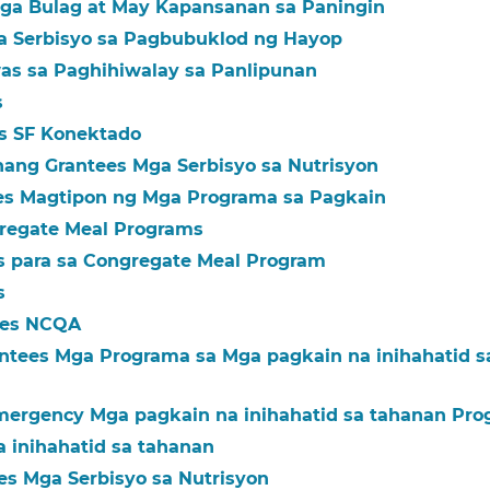
ga Bulag at May Kapansanan sa Paningin​​
a Serbisyo sa Pagbubuklod ng Hayop​​
as sa Paghihiwalay sa Panlipunan​​
​
 SF Konektado​​
ng Grantees Mga Serbisyo sa Nutrisyon​​
 Magtipon ng Mga Programa sa Pagkain​​
egate Meal Programs​​
para sa Congregate Meal Program​​
​
es NCQA​​
tees Mga Programa sa Mga pagkain na inihahatid s
ergency Mga pagkain na inihahatid sa tahanan Prog
inihahatid sa tahanan​​
 Mga Serbisyo sa Nutrisyon​​