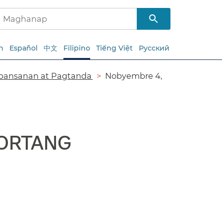
h
Español
中文
Filipino
Tiếng Việt
Русский
pansanan at Pagtanda​​
Nobyembre 4,
ORTANG