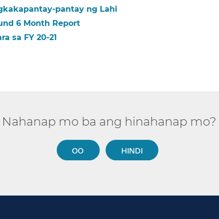
gkakapantay-pantay ng Lahi​​
nd 6 Month Report​​
a sa FY 20-21​​
Nahanap mo ba ang hinahanap mo?​​
OO​​
HINDI​​