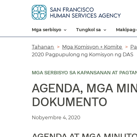
mga serbisyo​​
tungkol sa​​
makipag-
Breadcrumb​​
Tahanan​​
Mga Komisyon + Komite​​
Pa
2020 Pagpupulong ng Komisyon ng DAS​​
MGA SERBISYO SA KAPANSANAN AT PAGTA
AGENDA, MGA MI
DOKUMENTO​​
Nobyembre 4, 2020​​
AGENDA AT MGA MINUTO​