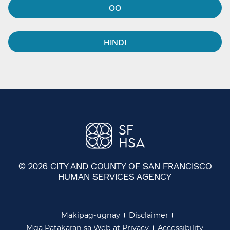
OO​​
HINDI​​
© 2026 CITY AND COUNTY OF SAN FRANCISCO
HUMAN SERVICES AGENCY
​​
Makipag-ugnay​​
Disclaimer​​
Mga Patakaran sa Web at Privacy​​
Accessibility​​