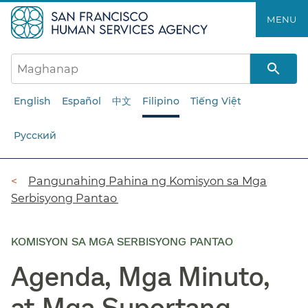
Laktawan
MENU​​
ang
pangunahing
nilalaman​​
English
Español
中文
Filipino
Tiếng Việt
Русский
Breadcrumb​​
Pangunahing Pahina ng Komisyon sa Mga
Serbisyong Pantao​​
KOMISYON SA MGA SERBISYONG PANTAO
Agenda, Mga Minuto,
at Mga Suportang