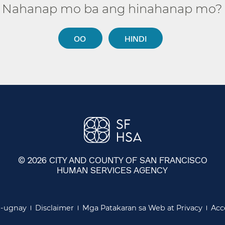
Nahanap mo ba ang hinahanap mo?​​
OO​​
HINDI​​
© 2026 CITY AND COUNTY OF SAN FRANCISCO
HUMAN SERVICES AGENCY
​​
ugnay​​
Disclaimer​​
Mga Patakaran sa Web at Privacy​​
Acce