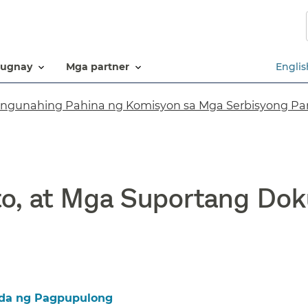
Laktawan
ang
pangunahing
nilalaman​​
ugnay​​
mga partner​​
Englis
ngunahing Pahina ng Komisyon sa Mga Serbisyong Pan
o, at Mga Suportang Dok
da ng Pagpupulong​​