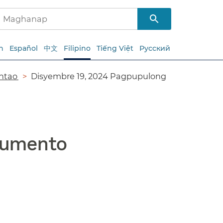
h
Español
中文
Filipino
Tiếng Việt
Русский
tao​​
Disyembre 19, 2024 Pagpupulong
umento​​