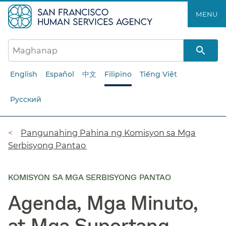
Laktawan
MENU​​
ang
pangunahing
nilalaman​​
English
Español
中文
Filipino
Tiếng Việt
Русский
Breadcrumb​​
Pangunahing Pahina ng Komisyon sa Mga
Serbisyong Pantao​​
KOMISYON SA MGA SERBISYONG PANTAO
Agenda, Mga Minuto,
at Mga Suportang