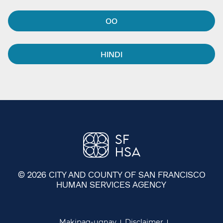
OO​​
HINDI​​
© 2026 CITY AND COUNTY OF SAN FRANCISCO
HUMAN SERVICES AGENCY
​​
Makipag-ugnay​​
Disclaimer​​