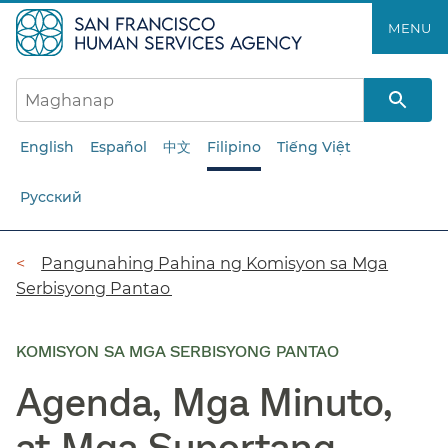
Laktawan
MENU​​
ang
pangunahing
nilalaman​​
English
Español
中文
Filipino
Tiếng Việt
Русский
Breadcrumb​​
Pangunahing Pahina ng Komisyon sa Mga
Serbisyong Pantao​​
KOMISYON SA MGA SERBISYONG PANTAO
Agenda, Mga Minuto,
at Mga Suportang