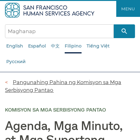
Laktawan
MENU​​
ang
pangunahing
nilalaman​​
English
Español
中文
Filipino
Tiếng Việt
Русский
Breadcrumb​​
Pangunahing Pahina ng Komisyon sa Mga
Serbisyong Pantao​​
KOMISYON SA MGA SERBISYONG PANTAO
Agenda, Mga Minuto,
at Mga Suportang