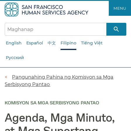
Laktawan
MENU​​
ang
pangunahing
nilalaman​​
English
Español
中文
Filipino
Tiếng Việt
Русский
Breadcrumb​​
Pangunahing Pahina ng Komisyon sa Mga
Serbisyong Pantao​​
KOMISYON SA MGA SERBISYONG PANTAO
Agenda, Mga Minuto,
at Mga Suportang