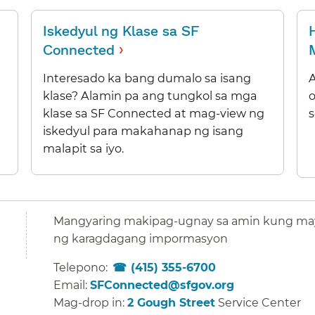
Iskedyul ng Klase sa SF
›
Connected
​​
Interesado ka bang dumalo sa isang
klase? Alamin pa ang tungkol sa mga
klase sa SF Connected at mag-view ng
s
iskedyul para makahanap ng isang
malapit sa iyo.​​
Mangyaring makipag-ugnay sa amin kung ma
ng karagdagang impormasyon​​
Telepono:
(415) 355-6700
​​
Email:
SFConnected@sfgov.org
​​
Mag-drop in:
2 Gough Street
Service Center​​