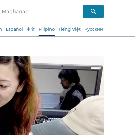
h
Español
中文
Filipino
Tiếng Việt
Русский