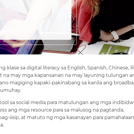
lase sa digital literacy sa English, Spanish, Chinese, R
ult na may mga kapansanan na may layuning tulungan 
ano magiging kapaki-pakinabang sa kanila ang broadb
umuhay.​​
ool sa social media para matulungan ang mga indibidw
cess ang mga resource para sa malusog na pagtanda,
pag-iisip, at matuto ng mga kasanayan para pamahalaa
​​