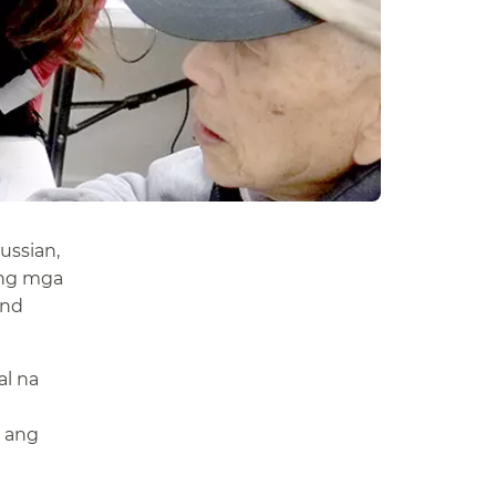
ussian,
ang mga
and
al na
n ang