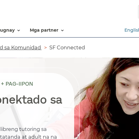
Laktawan
ang
pangunahing
nilalaman​​
ugnay​​
mga partner​​
Englis
d sa Komunidad​​
SF Connected​​
+ PAG-IIPON
onektado sa
ibreng tutoring sa
tatanda at adult na na