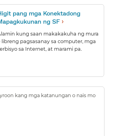
Higit pang mga Konektadong
›
Mapagkukunan ng SF
​​
Alamin kung saan makakakuha ng mura
o libreng pagsasanay sa computer, mga
erbisyo sa Internet, at marami pa.​​
yroon kang mga katanungan o nais mo