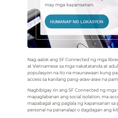
may mga kapansanan.​​
HUMANAP NG LOKASYON​​
Nag-aalok ang SF Connected ng mga libreng k
at Vietnamese sa mga nakatatanda at ad
populasyon na ito na maunawaan kung pa
access sa kanilang pang-araw-araw na pam
Nagbibigay rin ang SF Connected ng mga t
mapaglabanan ang social isolation, ma-ac
mapabagal ang paglala ng kapansanan sa 
personal na pananalapi o dagdagan ang kita.