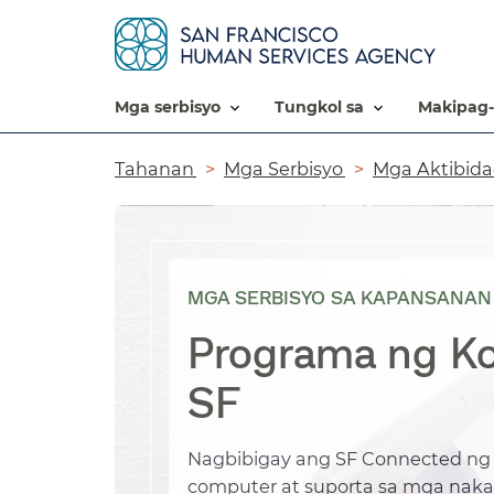
mga serbisyo​​
tungkol sa​​
makipag-
Breadcrumb​​
Tahanan​​
Mga Serbisyo​​
Mga Aktibida
MGA SERBISYO SA KAPANSANAN 
Programa ng K
SF​​
Nagbibigay ang SF Connected ng l
computer at suporta sa mga naka