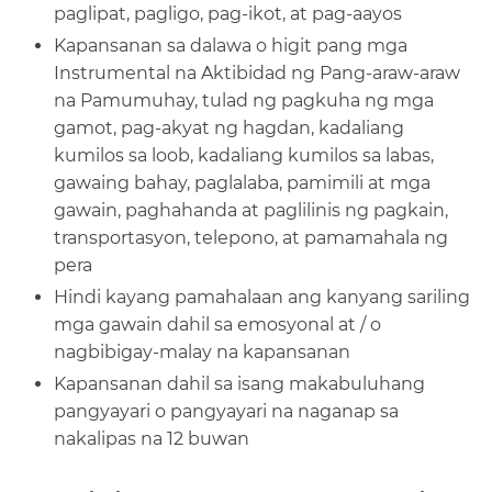
paglipat, pagligo, pag-ikot, at pag-aayos​​
Kapansanan sa dalawa o higit pang mga
Instrumental na Aktibidad ng Pang-araw-araw
na Pamumuhay, tulad ng pagkuha ng mga
gamot, pag-akyat ng hagdan, kadaliang
kumilos sa loob, kadaliang kumilos sa labas,
gawaing bahay, paglalaba, pamimili at mga
gawain, paghahanda at paglilinis ng pagkain,
transportasyon, telepono, at pamamahala ng
pera​​
Hindi kayang pamahalaan ang kanyang sariling
mga gawain dahil sa emosyonal at / o
nagbibigay-malay na kapansanan​​
Kapansanan dahil sa isang makabuluhang
pangyayari o pangyayari na naganap sa
nakalipas na 12 buwan​​