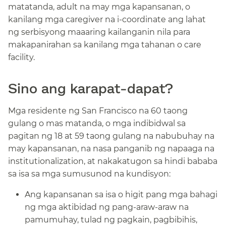
matatanda, adult na may mga kapansanan, o
kanilang mga caregiver na i-coordinate ang lahat
ng serbisyong maaaring kailanganin nila para
makapanirahan sa kanilang mga tahanan o care
facility.​​
Sino ang karapat-dapat?​​
Mga residente ng San Francisco na 60 taong
gulang o mas matanda, o mga indibidwal sa
pagitan ng 18 at 59 taong gulang na nabubuhay na
may kapansanan, na nasa panganib ng napaaga na
institutionalization, at nakakatugon sa hindi bababa
sa isa sa mga sumusunod na kundisyon:​​
Ang kapansanan sa isa o higit pang mga bahagi
ng mga aktibidad ng pang-araw-araw na
pamumuhay, tulad ng pagkain, pagbibihis,