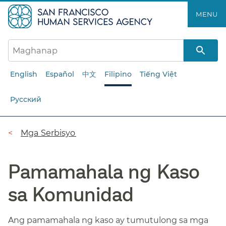
Laktawan
MENU​​
ang
pangunahing
nilalaman​​
English
Español
中文
Filipino
Tiếng Việt
Русский
Breadcrumb​​
Mga Serbisyo​​
Pamamahala ng Kaso
sa Komunidad​​
Ang pamamahala ng kaso ay tumutulong sa mga