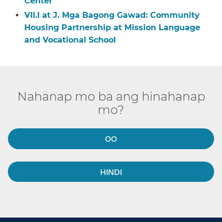
Center​​
VII.I at J. Mga Bagong Gawad: Community
Housing Partnership at Mission Language
and Vocational School​​
Nahanap mo ba ang hinahanap
mo?​​
OO​​
HINDI​​