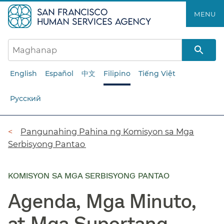
Laktawan
MENU​​
ang
pangunahing
nilalaman​​
English
Español
中文
Filipino
Tiếng Việt
Русский
Breadcrumb​​
Pangunahing Pahina ng Komisyon sa Mga
Serbisyong Pantao​​
KOMISYON SA MGA SERBISYONG PANTAO
Agenda, Mga Minuto,
at Mga Suportang