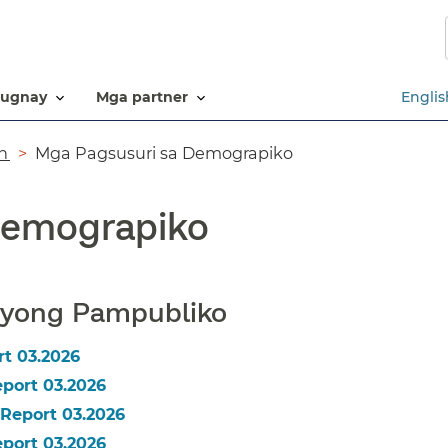
Laktawan
ang
pangunahing
nilalaman​​
ugnay​​
mga partner​​
Englis
​​
Mga Pagsusuri sa Demograpiko​​
emograpiko​​
ong Pampubliko​​
 03.2026​​
ort 03.2026​​
port 03.2026​​
ort 03.2026​​