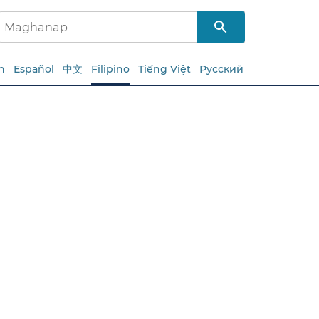
h
Español
中文
Filipino
Tiếng Việt
Русский