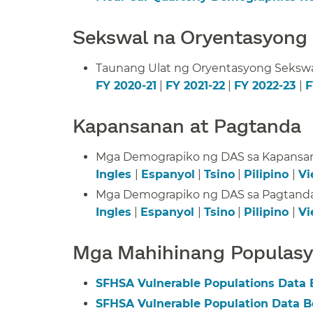
Sekswal na Oryentasyong a
Taunang Ulat ng Oryentasyong Sekswal 
FY 2020-21
|
FY 2021-22
|
FY 2022-23
|
F
Kapansanan at Pagtanda​​
Mga Demograpiko ng DAS sa Kapansana
Ingles
|
Espanyol
|
Tsino
|
Pilipino
|
Vi
Mga Demograpiko ng DAS sa Pagtanda -
Ingles
|
Espanyol
|
Tsino
|
Pilipino
|
Vi
Mga Mahihinang Populasyo
SFHSA Vulnerable Populations Data
SFHSA Vulnerable Population Data