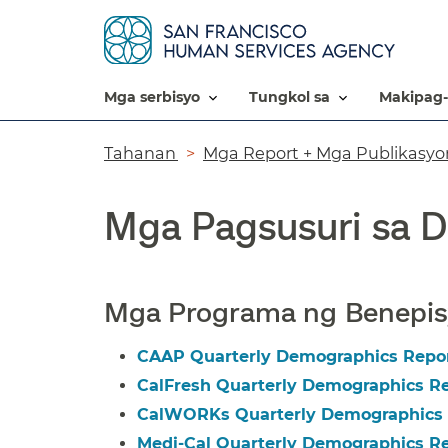
mga serbisyo​​
tungkol sa​​
makipag-
Breadcrumb​​
Tahanan​​
Mga Report + Mga Publikasyon
Mga Pagsusuri sa D
Mga Programa ng Benepisy
CAAP Quarterly Demographics Report
CalFresh Quarterly Demographics Rep
CalWORKs Quarterly Demographics Re
Medi-Cal Quarterly Demographics Rep