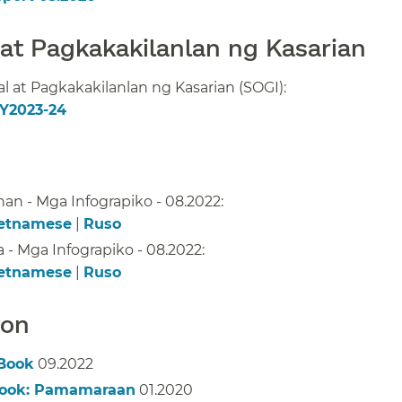
t Pagkakakilanlan ng Kasarian​​
at Pagkakakilanlan ng Kasarian (SOGI):
Y2023-24
​​
n - Mga Infograpiko - 08.2022:
etnamese
|
Ruso
​​
 Mga Infograpiko - 08.2022:
etnamese
|
Ruso
​​
n​​
 Book
09.2022​​
 Book: Pamamaraan
01.2020​​