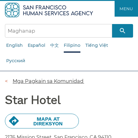
Laktawan
MENU​​
ang
pangunahing
nilalaman​​
English
Español
中文
Filipino
Tiếng Việt
Русский
Breadcrumb​​
Mga Pagkain sa Komunidad​​
Star Hotel​​
MAPA AT
DIREKSYON​​
2176 Mission Street, San Francisco,
CA
94110