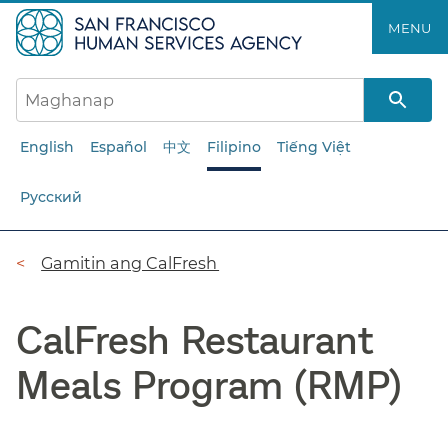
Laktawan
MENU​​
ang
pangunahing
nilalaman​​
English
Español
中文
Filipino
Tiếng Việt
Русский
Breadcrumb​​
Gamitin ang CalFresh​​
CalFresh Restaurant
Meals Program (RMP)​​