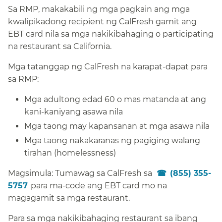
Sa RMP, makakabili ng mga pagkain ang mga
kwalipikadong recipient ng CalFresh gamit ang
EBT card nila sa mga nakikibahaging o participating
na restaurant sa California.​​
Mga tatanggap ng CalFresh na karapat-dapat para
sa RMP:​​
Mga adultong edad 60 o mas matanda at ang
kani-kaniyang asawa nila​​
Mga taong may kapansanan at mga asawa nila​​
Mga taong nakakaranas ng pagiging walang
tirahan (homelessness)​​
Magsimula: Tumawag sa CalFresh sa​​
(855) 355-
5757​​
para ma-code ang EBT card mo na
magagamit sa mga restaurant.​​
Para sa mga nakikibahaging restaurant sa ibang