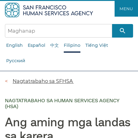
Laktawan
MENU​​
ang
pangunahing
nilalaman​​
English
Español
中文
Filipino
Tiếng Việt
Русский
Breadcrumb​​
Nagtatrabaho sa SFHSA​​
NAGTATRABAHO SA HUMAN SERVICES AGENCY
(HSA)
Ang aming mga landas
sa karera​​