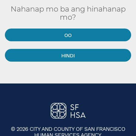
Nahanap mo ba ang hinahanap
mo?​​
OO​​
HINDI​​
© 2026 CITY AND COUNTY OF SAN FRANCISCO
HUMAN SERVICES AGENCY