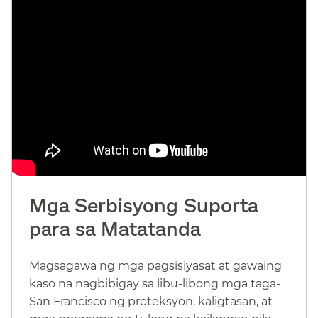
Mga Serbisyong Suporta
para sa Matatanda​​
Magsagawa ng mga pagsisiyasat at gawaing
kaso na nagbibigay sa libu-libong mga taga-
San Francisco ng proteksyon, kaligtasan, at