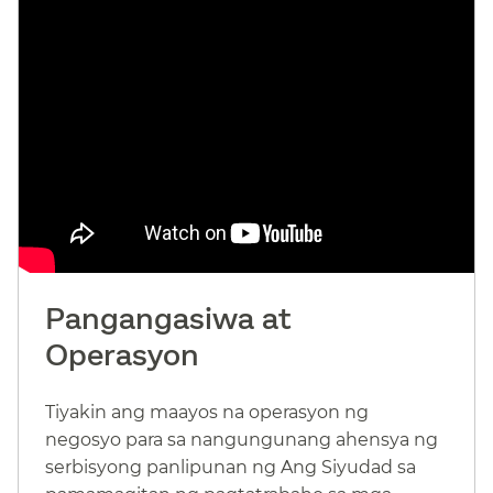
Pangangasiwa at
Operasyon​​
Tiyakin ang maayos na operasyon ng
negosyo para sa nangungunang ahensya ng
serbisyong panlipunan ng Ang Siyudad sa