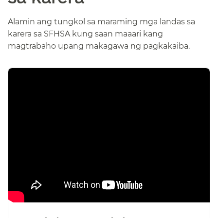
Alamin ang tungkol sa maraming mga landas sa
karera sa SFHSA kung saan maaari kang
magtrabaho upang makagawa ng pagkakaiba.​​