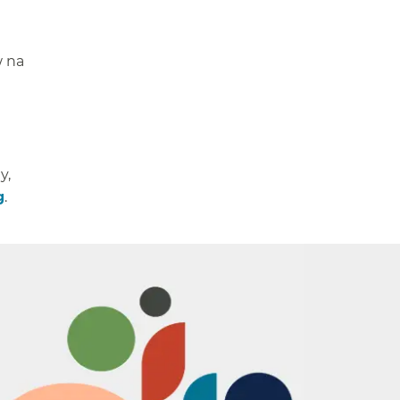
w na
y,
g
.​​