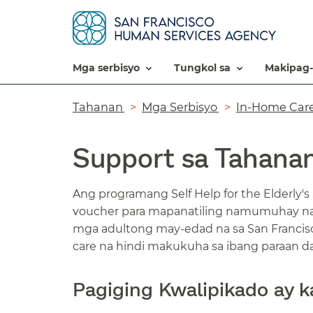
mga serbisyo​​
tungkol sa​​
makipag-
Breadcrumb​​
Tahanan​​
Mga Serbisyo​​
In-Home Care​
Support sa Tahanan​
Ang programang Self Help for the Elderly
voucher para mapanatiling namumuhay na
mga adultong may-edad na sa San Francis
care na hindi makukuha sa ibang paraan dahi
Pagiging Kwalipikado ay ka