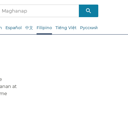
h
Español
中文
Filipino
Tiếng Việt
Русский
e
anan at
ome