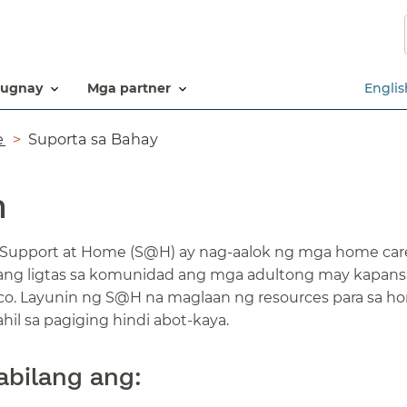
Laktawan
ang
pangunahing
nilalaman​​
ugnay​​
mga partner​​
Englis
​
Suporta sa Bahay​​
​
's Support at Home (S@H) ay nag-aalok ng mga home car
ng ligtas sa komunidad ang mga adultong may kapans
co. Layunin ng S@H na maglaan ng resources para sa h
l sa pagiging hindi abot-kaya.​​
bilang ang:​​