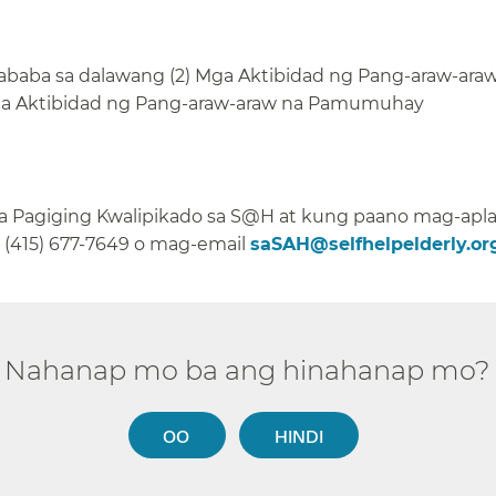
ababa sa dalawang (2) Mga Aktibidad ng Pang-araw-ara
a Aktibidad ng Pang-araw-araw na Pamumuhay​​
sa Pagiging Kwalipikado sa S@H at kung paano mag-apla
a (415) 677-7649 o mag-email
saSAH@selfhelpelderly.or
Nahanap mo ba ang hinahanap mo?​​
OO​​
HINDI​​