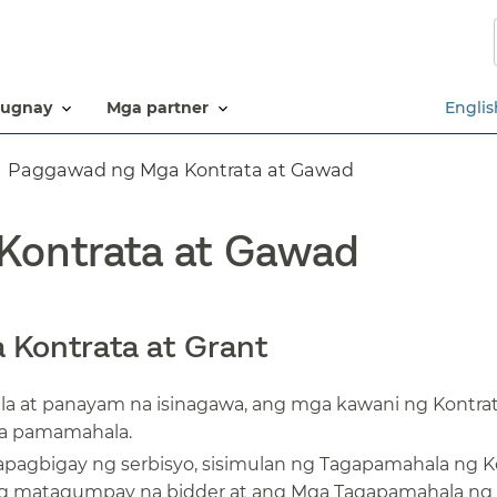
Laktawan
ang
pangunahing
nilalaman​​
ugnay​​
mga partner​​
Englis
Paggawad ng Mga Kontrata at Gawad​​
ontrata at Gawad​​
Kontrata at Grant​​
a at panayam na isinagawa, ang mga kawani ng Kontrat
a pamamahala.​​
apagbigay ng serbisyo, sisimulan ng Tagapamahala ng K
ng matagumpay na bidder at ang Mga Tagapamahala ng