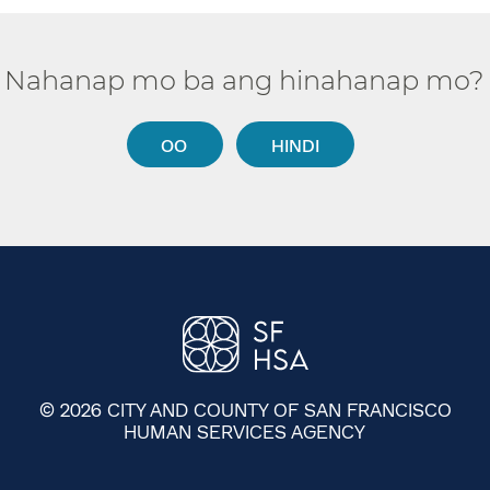
Nahanap mo ba ang hinahanap mo?​​
OO​​
HINDI​​
© 2026 CITY AND COUNTY OF SAN FRANCISCO
HUMAN SERVICES AGENCY
​​