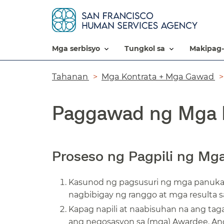
mga serbisyo​​
tungkol sa​​
makipag-
Breadcrumb​​
Tahanan​​
Mga Kontrata + Mga Gawad​​
Paggawad ng Mga K
Proseso ng Pagpili ng Mga 
Kasunod ng pagsusuri ng mga panukal
nagbibigay ng ranggo at mga resulta s
Kapag napili at naabisuhan na ang tag
ang negosasyon sa (mga) Awardee. A