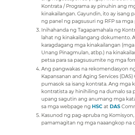
Kontrata / Programa ay pinuhin ang mg
kinakailangan. Gayundin, ito ay isa
ng panel ng pagsusuri ng RFP sa mga 
Inihahanda ng Tagapamahala ng Kontr
lahat ng kinakailangang dokumento. 
karagdagang mga kinakailangan (mga s
Unang Pinagmulan, atbp.) na kinakail
petsa para sa pagsusumite ng mga form 
Ang pangwakas na rekomendasyon ng p
Kapansanan and Aging Services (DAS)
pumasok sa isang kontrata. Ang mga 
kontratista ay hinihiling na dumalo s
upang sagutin ang anumang mga kat
sa mga webpage ng
HSC
at
DAS
Commi
Kasunod ng pag-apruba ng Komisyon,
pamamagitan ng mga naaangkop na dep