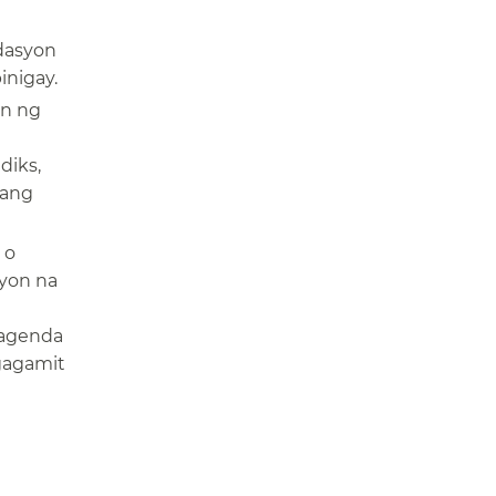
dasyon
igay.​​
on ng
diks,
dang
 o
yon na
 agenda
gagamit