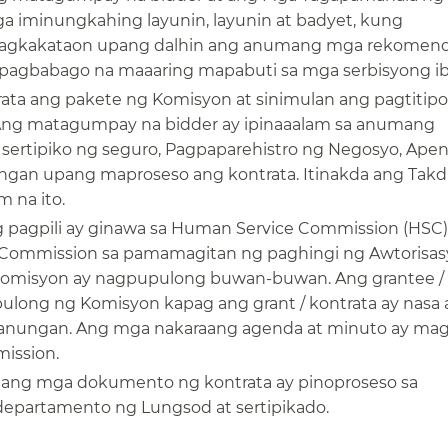
a iminungkahing layunin, layunin at badyet, kung
ng pagkakataon upang dalhin ang anumang mga rekomen
pagbabago na maaaring mapabuti sa mga serbisyong ibin
ata ang pakete ng Komisyon at sinimulan ang pagtitip
Ang matagumpay na bidder ay ipinaaalam sa anumang
ertipiko ng seguro, Pagpaparehistro ng Negosyo, Apen
angan upang maproseso ang kontrata. Itinakda ang Tak
na ito.​​
agpili ay ginawa sa Human Service Commission (HSC)
 Commission sa pamamagitan ng paghingi ng Awtorisas
komisyon ay nagpupulong buwan-buwan. Ang grantee /
a pulong ng Komisyon kapag ang grant / kontrata ay nasa
anungan. Ang mga nakaraang agenda at minuto ay ma
ssion.​​
 ang mga dokumento ng kontrata ay pinoproseso sa
artamento ng Lungsod at sertipikado.​​