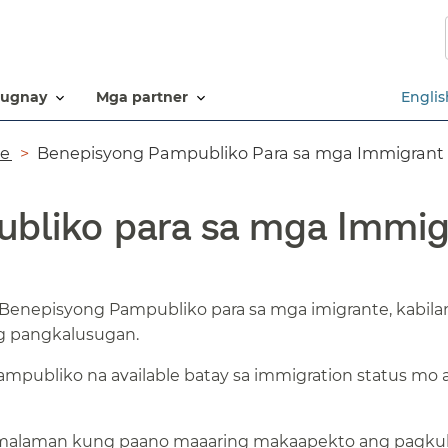
Laktawan
ang
pangunahing
nilalaman​​
ugnay​​
mga partner​​
Englis
​​
Benepisyong Pampubliko Para sa mga Immigrant​​
liko para sa mga Immigr
enepisyong Pampubliko para sa mga imigrante, kabila
g pangkalusugan.​​
mpubliko na available batay sa immigration status mo 
 malaman kung paano maaaring makaapekto ang pagku