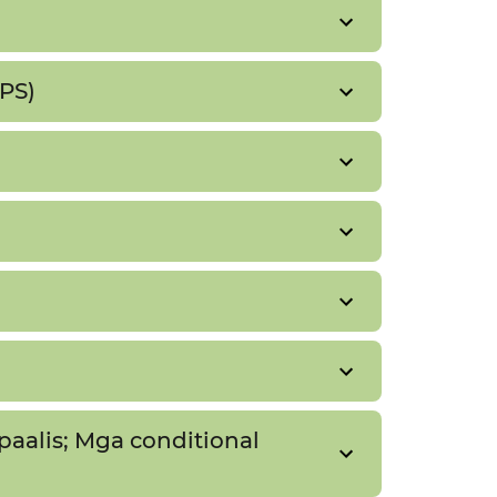
S)​​
aalis; Mga conditional