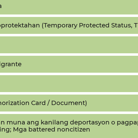
​
rotektahan (Temporary Protected Status, TP
rante​​
rization Card / Document)​​
an muna ang kanilang deportasyon o pagpap
ing; Mga battered noncitizen​​