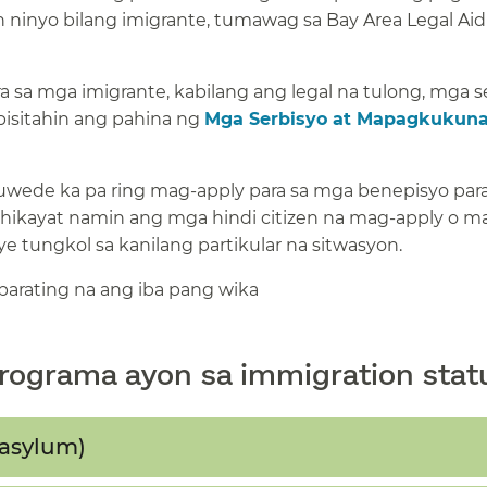
inyo bilang imigrante, tumawag sa Bay Area Legal Aid
a sa mga imigrante, kabilang ang legal na tulong, mga s
, bisitahin ang pahina ng
Mga Serbisyo at Mapagkukun
uwede ka pa ring mag-apply para sa mga benepisyo para
ihikayat namin ang mga hindi citizen na mag-apply o m
 tungkol sa kanilang partikular na sitwasyon.​​
parating na ang iba pang wika​​
rograma ayon sa immigration status
sylum)​​