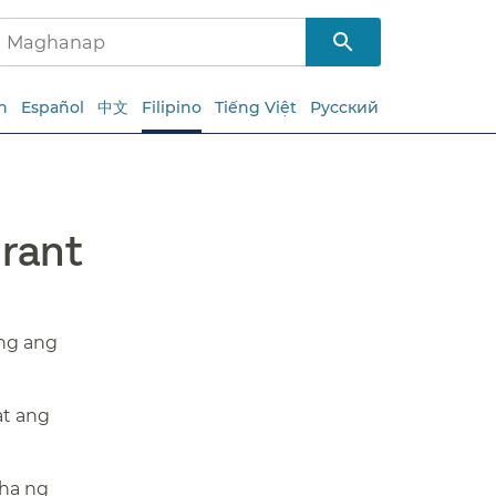
h
Español
中文
Filipino
Tiếng Việt
Русский
ant​​
ng ang
at ang
ha ng