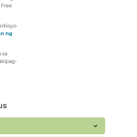
 Free
erbisyo
an ng
 sa
akipag-
​​