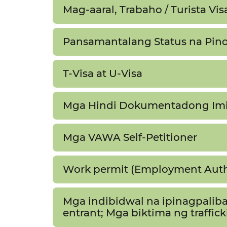
Mag-aaral, Trabaho / Turista Visa​
Pansamantalang Status na Pinop
T-Visa at U-Visa​​
Mga Hindi Dokumentadong Imig
Mga VAWA Self-Petitioner​​
Work permit (Employment Autho
Mga indibidwal na ipinagpalib
entrant; Mga biktima ng traffick