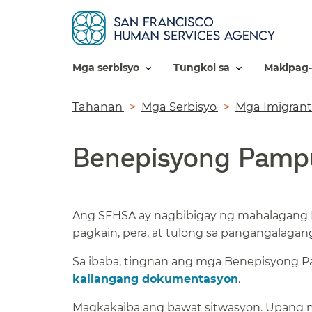
mga serbisyo​​
tungkol sa​​
makipag-
Breadcrumb​​
Tahanan​​
Mga Serbisyo​​
Mga Imigrante
Benepisyong Pampub
Ang SFHSA ay nagbibigay ng mahalagang B
pagkain, pera, at tulong sa pangangalagan
Sa ibaba, tingnan ang mga Benepisyong Pa
kailangang dokumentasyon
.​​
Magkakaiba ang bawat sitwasyon. Upang