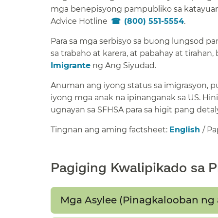
mga benepisyong pampubliko sa katayuan n
Advice Hotline
(800) 551-5554
.​​
Para sa mga serbisyo sa buong lungsod par
sa trabaho at karera, at pabahay at tirahan
Imigrante
ng Ang Siyudad.​​
Anuman ang iyong status sa imigrasyon, p
iyong mga anak na ipinanganak sa US. Hin
ugnayan sa SFHSA para sa higit pang detalye
Tingnan ang aming factsheet:
English
/ Pa
Pagiging Kwalipikado sa P
Mga Asylee (Pinagkalooban ng a