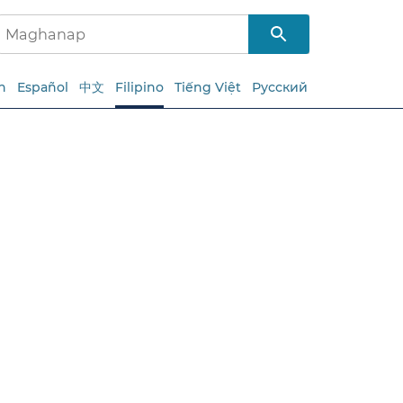
h
Español
中文
Filipino
Tiếng Việt
Русский