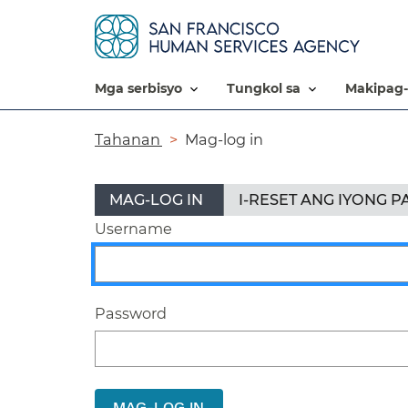
mga serbisyo​​
tungkol sa​​
makipag-
Breadcrumb​​
Tahanan​​
Mag-log in​​
Mga
MAG-LOG IN
(AKTIBONG
​​
I-RESET ANG IYONG P
TAB)
pangunahing
Username​​
tab​​
Password​​