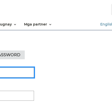
Laktawan
ang
pangunahing
nilalaman​​
ugnay​​
mga partner​​
Englis
ASSWORD​​