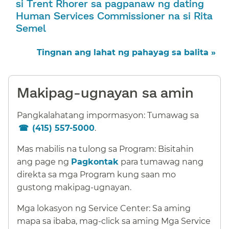
si Trent Rhorer sa pagpanaw ng dating
Human Services Commissioner na si Rita
Semel​​
Tingnan ang lahat ng pahayag sa balita »​​
Makipag-ugnayan sa amin​​
Pangkalahatang impormasyon: Tumawag sa
(415) 557-5000
.​​
Mas mabilis na tulong sa Program: Bisitahin
ang page ng
Pagkontak
para tumawag nang
direkta sa mga Program kung saan mo
gustong makipag-ugnayan.​​
Mga lokasyon ng Service Center: Sa aming
mapa sa ibaba, mag-click sa aming Mga Service