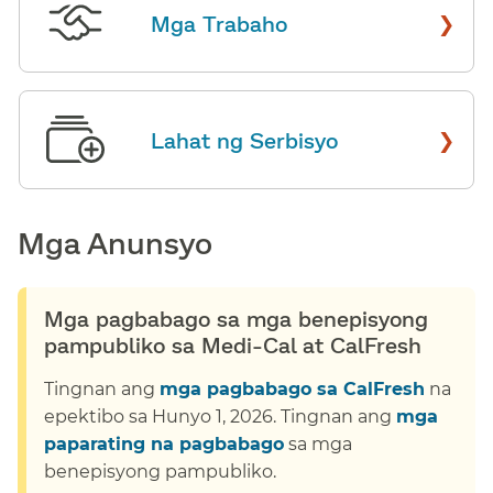
›
Mga Trabaho
​​
›
Lahat ng Serbisyo
​​
Mga Anunsyo​​
Mga pagbabago sa mga benepisyong
pampubliko sa Medi-Cal at CalFresh​​
Tingnan ang
mga pagbabago sa CalFresh
na
epektibo sa Hunyo 1, 2026. Tingnan ang
mga
paparating na pagbabago
sa mga
benepisyong pampubliko.​​