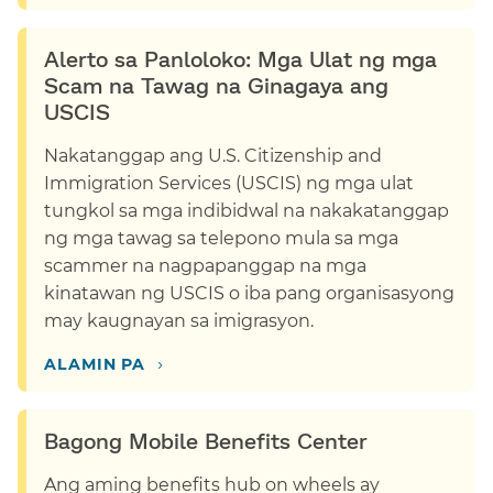
Alerto sa Panloloko: Mga Ulat ng mga
Scam na Tawag na Ginagaya ang
USCIS​​
Nakatanggap ang U.S. Citizenship and
Immigration Services (USCIS) ng mga ulat
tungkol sa mga indibidwal na nakakatanggap
ng mga tawag sa telepono mula sa mga
scammer na nagpapanggap na mga
kinatawan ng USCIS o iba pang organisasyong
may kaugnayan sa imigrasyon.​​
›​​
ALAMIN PA​​
Bagong Mobile Benefits Center​​
Ang aming benefits hub on wheels ay