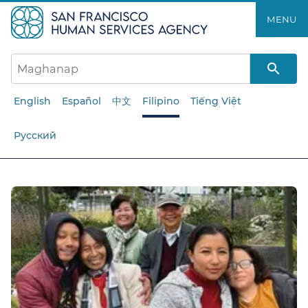
Laktawan
MENU​​
ang
pangunahing
nilalaman​​
English
Español
中文
Filipino
Tiếng Việt
Русский