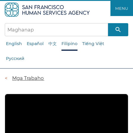
Laktawan
MENU​​
ang
pangunahing
nilalaman​​
English
Español
中文
Filipino
Tiếng Việt
Русский
Breadcrumb​​
Mga Trabaho​​