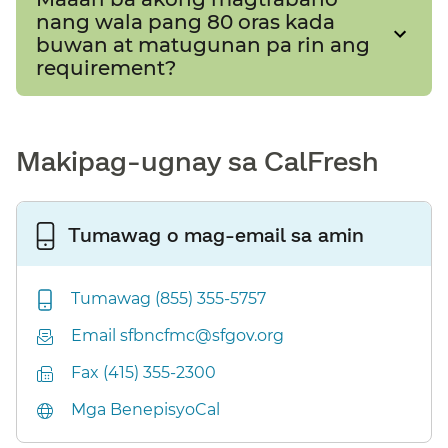
nang wala pang 80 oras kada
buwan at matugunan pa rin ang
requirement?​​
Makipag-ugnay sa CalFresh​​
Tumawag o mag-email sa amin​​
Tumawag (855) 355-5757​​
Email sfbncfmc@sfgov.org​​
Fax (415) 355-2300​​
Mga BenepisyoCal​​