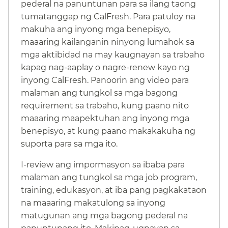
pederal na panuntunan para sa ilang taong
tumatanggap ng CalFresh. Para patuloy na
makuha ang inyong mga benepisyo,
maaaring kailanganin ninyong lumahok sa
mga aktibidad na may kaugnayan sa trabaho
kapag nag-aaplay o nagre-renew kayo ng
inyong CalFresh. Panoorin ang video para
malaman ang tungkol sa mga bagong
requirement sa trabaho, kung paano nito
maaaring maapektuhan ang inyong mga
benepisyo, at kung paano makakakuha ng
suporta para sa mga ito.​​
I-review ang impormasyon sa ibaba para
malaman ang tungkol sa mga job program,
training, edukasyon, at iba pang pagkakataon
na maaaring makatulong sa inyong
matugunan ang mga bagong pederal na