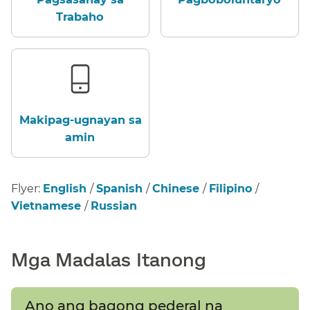
Trabaho​​
Makipag-ugnayan sa
amin​​
Flyer:
English
/
Spanish
/
Chinese
/
Filipino
/
Vietnamese
/
Russian
​​
Mga Madalas Itanong​​
Ano ang bagong pederal na