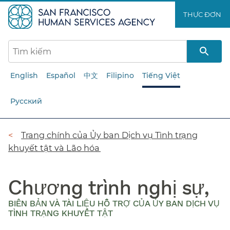
Chuyển
THỰC ĐƠN​​
đến
nội
dung
chính​​
English
Español
中文
Filipino
Tiếng Việt
Русский
Đường
Trang chính của Ủy ban Dịch vụ Tình trạng
khuyết tật và Lão hóa​​
dẫn​​
Chương trình nghị sự,
BIÊN BẢN VÀ TÀI LIỆU HỖ TRỢ CỦA ỦY BAN DỊCH VỤ
TÌNH TRẠNG KHUYẾT TẬT