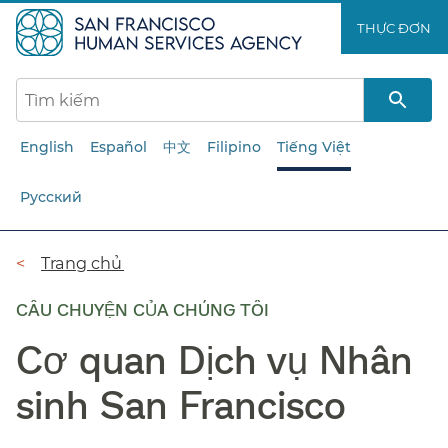
Chuyển
THỰC ĐƠN​​
đến
nội
dung
chính​​
English
Español
中文
Filipino
Tiếng Việt
Русский
Đường
Trang chủ​​
dẫn​​
CÂU CHUYỆN CỦA CHÚNG TÔI
Cơ quan Dịch vụ Nhân
sinh San Francisco​​