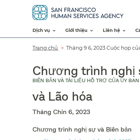
dịch vụ​​
giới thiệu​​
liên hệ​​
Đường
Trang chủ​​
Tháng 9 6, 2023 Cuộc họp của
dẫn​​
Chương trình nghị 
BIÊN BẢN VÀ TÀI LIỆU HỖ TRỢ CỦA ỦY BA
và Lão hóa​​
Tháng Chín 6, 2023​​
Chương trình nghị sự và Biên bản​​