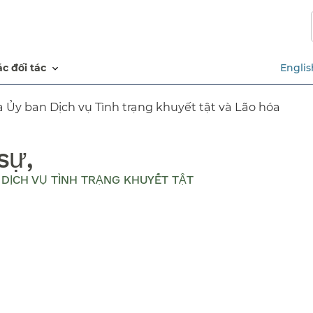
Chuyển
đến
nội
dung
các đối tác​​
Englis
chính​​
 Ủy ban Dịch vụ Tình trạng khuyết tật và Lão hóa​​
sự,
N DỊCH VỤ TÌNH TRẠNG KHUYẾT TẬT