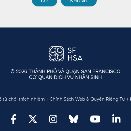
CÓ​​
KHÔNG​​
© 2026 THÀNH PHỐ VÀ QUẬN SAN FRANCISCO
CƠ QUAN DỊCH VỤ NHÂN SINH
​​
 từ chối trách nhiệm​​
Chính Sách Web & Quyền Riêng Tư​​