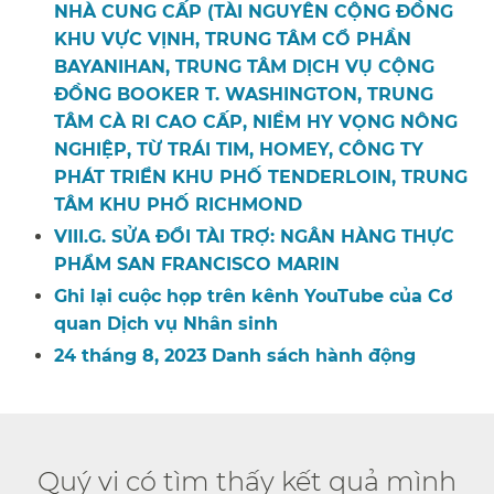
NHÀ CUNG CẤP (TÀI NGUYÊN CỘNG ĐỒNG
KHU VỰC VỊNH, TRUNG TÂM CỔ PHẦN
BAYANIHAN, TRUNG TÂM DỊCH VỤ CỘNG
ĐỒNG BOOKER T. WASHINGTON, TRUNG
TÂM CÀ RI CAO CẤP, NIỀM HY VỌNG NÔNG
NGHIỆP, TỪ TRÁI TIM, HOMEY, CÔNG TY
PHÁT TRIỂN KHU PHỐ TENDERLOIN, TRUNG
TÂM KHU PHỐ RICHMOND​​
VIII.G. SỬA ĐỔI TÀI TRỢ: NGÂN HÀNG THỰC
PHẨM SAN FRANCISCO MARIN​​
Ghi lại cuộc họp trên kênh YouTube của Cơ
quan Dịch vụ Nhân sinh​​
24 tháng 8, 2023 Danh sách hành động​​
Quý vị có tìm thấy kết quả mình