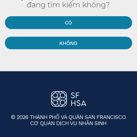
đang tìm kiếm không?​​
CÓ​​
KHÔNG​​
© 2026 THÀNH PHỐ VÀ QUẬN SAN FRANCISCO
CƠ QUAN DỊCH VỤ NHÂN SINH
​​