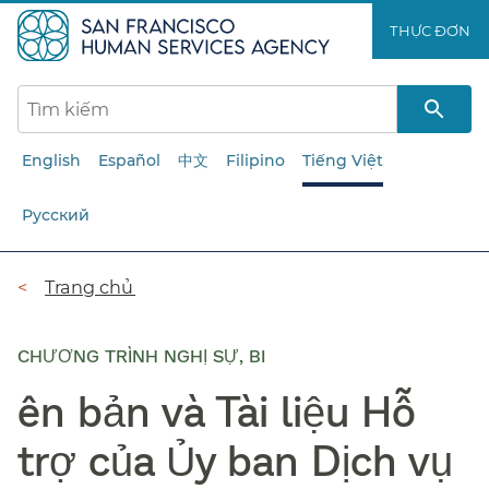
Chuyển
THỰC ĐƠN​​
đến
nội
dung
chính​​
English
Español
中文
Filipino
Tiếng Việt
Русский
Đường
Trang chủ​​
dẫn​​
CHƯƠNG TRÌNH NGHỊ SỰ, BI
ên bản và Tài liệu Hỗ
trợ của Ủy ban Dịch vụ