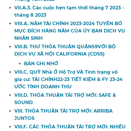
VII.A.3. Các cuộc hẹn tạm thời tháng 7 2023 -
tháng 8 2023​​
VIII.A.
NĂM TÀI CHÍNH 2023-2024 TUYÊN BỐ
MỤC ĐÍCH HÀNG NĂM CỦA ỦY BAN DỊCH VỤ
NHÂN SINH
​​
VIII.B. THƯ
THỎA THUẬN QUẬN59VỚI BỘ
DỊCH VỤ XÃ HỘI CALIFORNIA (C
DSS)
​​
BẢN GHI NHỚ​​
VIII.C. QUỸ
Nhà Ở Hỗ Trợ VÀ Tình trạng vô
gia cư: TÀI CHÍNH22-23 TIẾT KIỆM & FY 23-24
ƯỚC TÍNH DOANH THU
​​
VIII.D. THỎA THUẬN TÀI TRỢ MỚI: SAFE &
SOUND​​
VIII. THỎA THUẬN TÀI TRỢ MỚI: ARRIBA
JUNTOS​​
VIII.F. CÁC THỎA THUẬN TÀI TRỢ MỚI: NHIỀU