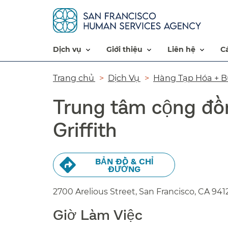
dịch vụ​​
giới thiệu​​
liên hệ​​
Đường
Trang chủ​​
Dịch Vụ​​
Hàng Tạp Hóa + Bữ
dẫn​​
Trung tâm cộng đồ
Griffith​​
BẢN ĐỒ & CHỈ
ĐƯỜNG​​
2700 Arelious Street, San Francisco,
CA
941
Giờ Làm Việc​​