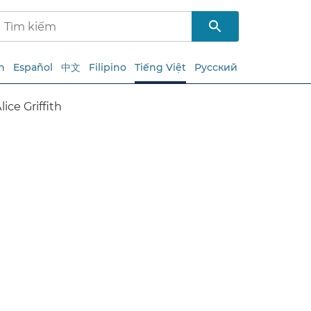
h
Español
中文
Filipino
Tiếng Việt
Русский
e Griffith​​