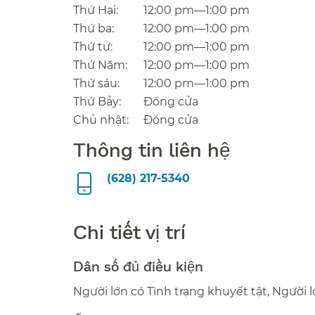
Thứ Hai:​​
12:00 pm—1:00 pm​​
Thứ ba:​​
12:00 pm—1:00 pm​​
Thứ tư:​​
12:00 pm—1:00 pm​​
Thứ Năm:​​
12:00 pm—1:00 pm​​
Thứ sáu:​​
12:00 pm—1:00 pm​​
Thứ Bảy:​​
Đóng cửa​​
Chủ nhật:​​
Đóng cửa​​
Thông tin liên hệ​​
(628) 217-5340​​
Chi tiết vị trí​​
Dân số đủ điều kiện​​
Người lớn có Tình trạng khuyết tật, Người lớ