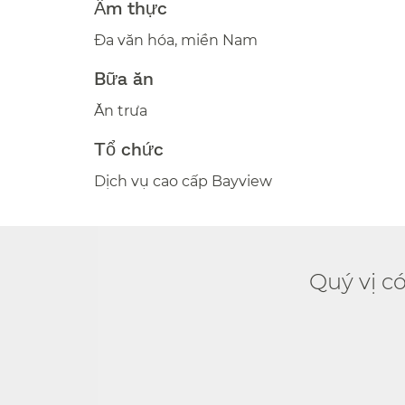
Ẩm thực​​
Đa văn hóa, miền Nam​​
Bữa ăn​​
Ăn trưa​​
Tổ chức​​
Dịch vụ cao cấp Bayview​​
Quý vị c