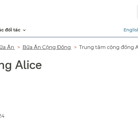
Chuyển
đến
nội
dung
các đối tác​​
Englis
chính​​
a Ăn​​
Bữa Ăn Cộng Đồng​​
Trung tâm cộng đồng Alic
ng Alice
24