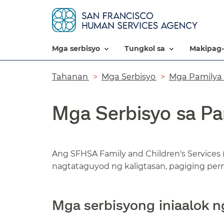
mga serbisyo​​
tungkol sa​​
makipag-
Breadcrumb​​
Tahanan​​
Mga Serbisyo​​
Mga Pamilya 
Mga Serbisyo sa Pam
Ang SFHSA Family and Children's Services
nagtataguyod ng kaligtasan, pagiging perm
Mga serbisyong iniaalok n