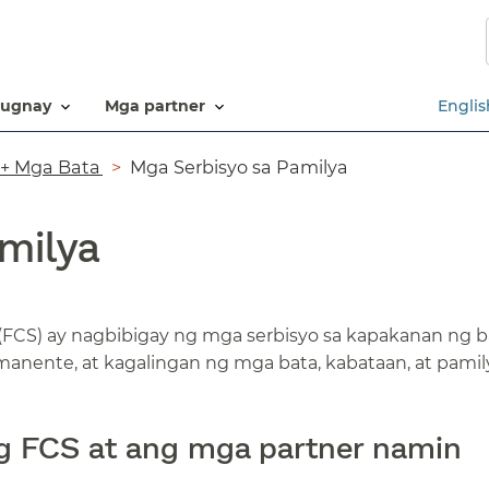
Laktawan
ang
pangunahing
nilalaman​​
ugnay​​
mga partner​​
Englis
+ Mga Bata​​
Mga Serbisyo sa Pamilya​​
ilya​​
 (FCS) ay nagbibigay ng mga serbisyo sa kapakanan ng b
anente, at kagalingan ng mga bata, kabataan, at pamilya
g FCS at ang mga partner namin​​