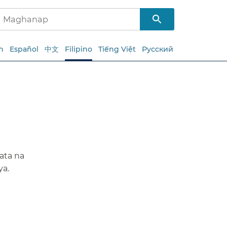
h
Español
中文
Filipino
Tiếng Việt
Русский
ata na
.​​