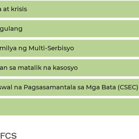
t krisis​​
ulang​​
ilya ng Multi-Serbisyo​​
n sa matalik na kasosyo​​
wal na Pagsasamantala sa Mga Bata (CSEC)​​
FCS​​