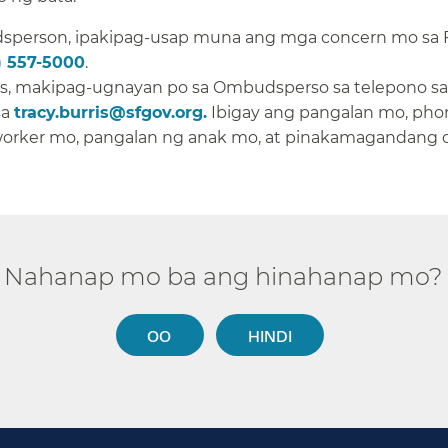
sperson, ipakipag-usap muna ang mga concern mo sa 
) 557-5000
.​​
os, makipag-ugnayan po sa Ombudsperso sa telepono sa
sa
tracy.burris@sfgov.org.
Ibigay ang pangalan mo, pho
 worker mo, pangalan ng anak mo, at pinakamagandang 
Nahanap mo ba ang hinahanap mo?​​
OO​​
HINDI​​