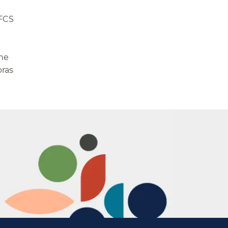
FCS
ne
oras