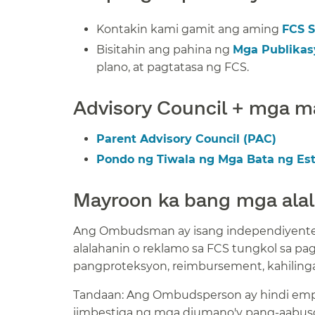
Kontakin kami gamit ang aming
FCS S
Bisitahin ang pahina ng
Mga Publikas
plano, at pagtatasa ng FCS.​​
Advisory Council + mga m
Parent Advisory Council (PAC)​​
Pondo ng Tiwala ng Mga Bata ng Esta
Mayroon ka bang mga alal
Ang Ombudsman ay isang independiyenten
alalahanin o reklamo sa FCS tungkol sa p
pangproteksyon, reimbursement, kahilingan
Tandaan: Ang Ombudsperson ay hindi emple
iimbestiga ng mga diumano'y pang-aabuso 