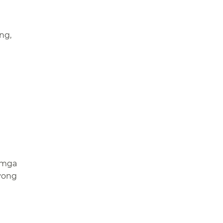
ng,
​
 mga
syong