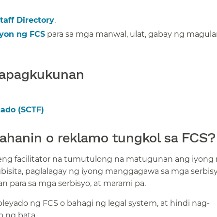
taff Directory
.​​
yon ng FCS
para sa mga manwal, ulat, gabay ng magula
apagkukunan​​
do (SCTF)​​
ahanin o reklamo tungkol sa FCS?​
g facilitator na tumutulong na matugunan ang iyong
agbisita, paglalagay ng iyong manggagawa sa mga serbi
 para sa mga serbisyo, at marami pa.​​
yado ng FCS o bahagi ng legal system, at hindi nag-
ng bata.​​