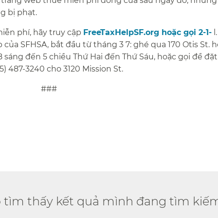
các trang web thuế miễn phí đóng cửa sau ngày đó, nhưn
bị phạt.​​
iễn phí, hãy truy cập
FreeTaxHelpSF.org hoặc gọi 2-1-
l
 của SFHSA, bắt đầu từ tháng 3 7: ghé qua 170 Otis St. 
8 sáng đến 5 chiều Thứ Hai đến Thứ Sáu, hoặc gọi để đặt 
5) 487-3240 cho 3120 Mission St.​​
​​
ó tìm thấy kết quả mình đang tìm kiếm