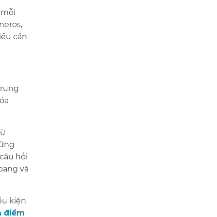
 mỗi
neros,
iều cần
trung
hóa
từ
hững
 câu hỏi
 bang và
ều kiện
a điểm