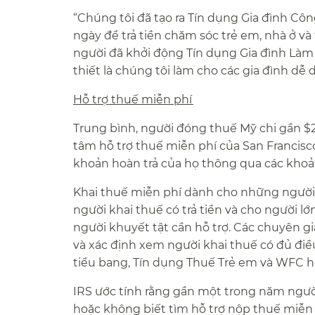
“Chúng tôi đã tạo ra Tín dụng Gia đình Côn
ngày để trả tiền chăm sóc trẻ em, nhà ở và 
người đã khởi động Tín dụng Gia đình Làm 
thiết là chúng tôi làm cho các gia đình dễ 
Hỗ trợ thuế miễn phí​​
Trung bình, người đóng thuế Mỹ chi gần $
tâm hỗ trợ thuế miễn phí của San Francisc
khoản hoàn trả của họ thông qua các khoản
Khai thuế miễn phí dành cho những người 
người khai thuế có trả tiền và cho người l
người khuyết tật cần hỗ trợ. Các chuyên gi
và xác định xem người khai thuế có đủ điề
tiểu bang, Tín dụng Thuế Trẻ em và WFC ha
IRS ước tính rằng gần một trong năm người
hoặc không biết tìm hỗ trợ nộp thuế miễn 