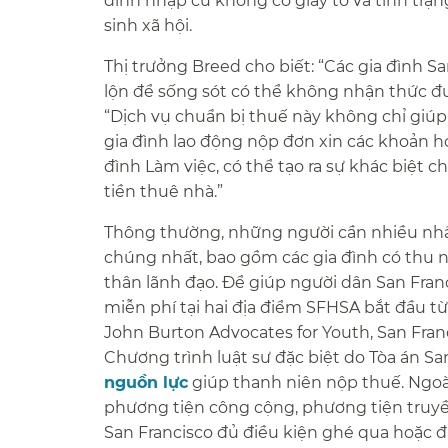
đình nhập cư không có giấy tờ và tình tr
sinh xã hội.​​
Thị trưởng Breed cho biết: “Các gia đình S
lộn để sống sót có thể không nhận thức đư
“Dịch vụ chuẩn bị thuế này không chỉ giúp
gia đình lao động nộp đơn xin các khoản h
đình Làm việc, có thể tạo ra sự khác biệt 
tiền thuê nhà.”​​
Thông thường, những người cần nhiều nhấ
chúng nhất, bao gồm các gia đình có thu n
thân lãnh đạo. Để giúp người dân San Fra
miễn phí tại hai địa điểm SFHSA bắt đầu t
John Burton Advocates for Youth, San Franc
Chương trình luật sư đặc biệt do Tòa án Sa
nguồn lực
giúp thanh niên nộp thuế. Ngoà
phương tiện công cộng, phương tiện truyề
San Francisco đủ điều kiện ghé qua hoặc đặ