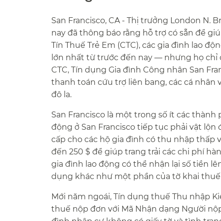
San Francisco, CA - Thị trưởng London N. 
nay đã thông báo rằng hỗ trợ có sẵn để gi
Tín Thuế Trẻ Em (CTC), các gia đình lao đ
lớn nhất từ trước đến nay — nhưng họ chỉ c
CTC, Tín dụng Gia đình Công nhân San Fra
thanh toán cứu trợ liên bang, các cá nhân 
đô la.​​
San Francisco là một trong số ít các thành
động ở San Francisco tiếp tục phải vật lộ
cấp cho các hộ gia đình có thu nhập thấp 
đến 250 $ để giúp trang trải các chi phí hà
gia đình lao động có thể nhận lại số tiền l
dụng khác như một phần của tờ khai thuế c
Mới năm ngoái, Tín dụng thuế Thu nhập K
thuế nộp đơn với Mã Nhận dạng Người nộp 