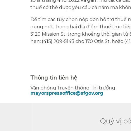
sơ là tháng 4 18, 2022 và gần như tất cả 
thuế có thể được yêu cầu cả năm mà không 
Để tìm các tùy chọn nộp đơn hỗ trợ thuế m
dụng một trong hai địa điểm thuế trực tiếp
3120 Mission St. trong khoảng thời gian từ 
hẹn: (415) 209-5143 cho 170 Otis St. hoặc (41
###
Thông tin liên hệ​​
Văn phòng Truyền thông Thị trưởng​​
mayorspressoffice@sfgov.org​​
Quý vị c