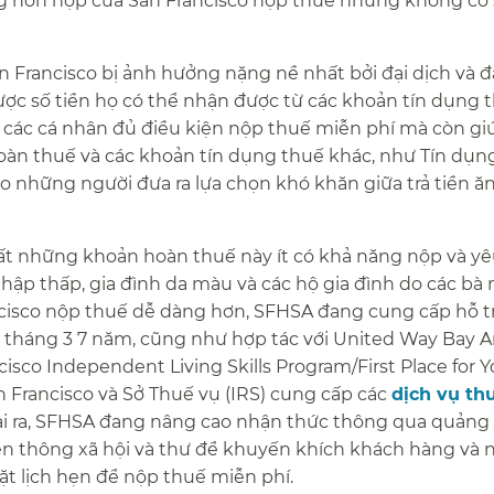
ạng hỗn hợp của San Francisco nộp thuế nhưng không có 
an Francisco bị ảnh hưởng nặng nề nhất bởi đại dịch và 
ợc số tiền họ có thể nhận được từ các khoản tín dụng t
 các cá nhân đủ điều kiện nộp thuế miễn phí mà còn gi
oàn thuế và các khoản tín dụng thuế khác, như Tín dụn
cho những người đưa ra lựa chọn khó khăn giữa trả tiền ă
t những khoản hoàn thuế này ít có khả năng nộp và yê
hập thấp, gia đình da màu và các hộ gia đình do các bà
ncisco nộp thuế dễ dàng hơn, SFHSA đang cung cấp hỗ t
ừ tháng 3 7 năm, cũng như hợp tác với United Way Bay A
isco Independent Living Skills Program/First Place for Y
n Francisco và Sở Thuế vụ (IRS) cung cấp các
dịch vụ th
i ra, SFHSA đang nâng cao nhận thức thông qua quảng
n thông xã hội và thư để khuyến khích khách hàng và 
t lịch hẹn để nộp thuế miễn phí.​​