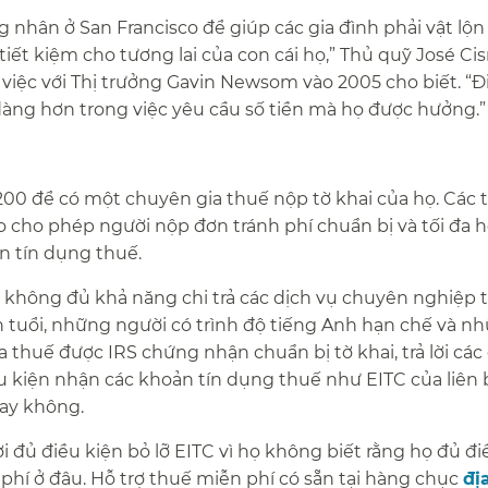
g nhân ở San Francisco để giúp các gia đình phải vật lộn
tiết kiệm cho tương lai của con cái họ,” Thủ quỹ José Cis
việc với Thị trưởng Gavin Newsom vào 2005 cho biết. “Đ
dàng hơn trong việc yêu cầu số tiền mà họ được hưởng.”​​
200 để có một chuyên gia thuế nộp tờ khai của họ. Các 
o cho phép người nộp đơn tránh phí chuẩn bị và tối đa 
 tín dụng thuế.​​
không đủ khả năng chi trả các dịch vụ chuyên nghiệp 
ớn tuổi, những người có trình độ tiếng Anh hạn chế và n
a thuế được IRS chứng nhận chuẩn bị tờ khai, trả lời các
u kiện nhận các khoản tín dụng thuế như EITC của liên
y không.​​
 đủ điều kiện bỏ lỡ EITC vì họ không biết rằng họ đủ đi
phí ở đâu. Hỗ trợ thuế miễn phí có sẵn tại hàng chục
đị