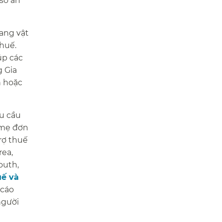
số an
đang vật
huế.
úp các
g Gia
n hoặc
u cầu
 mẹ đơn
rợ thuế
rea,
outh,
uế và
 cáo
người