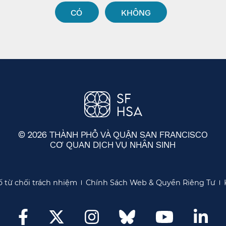
CÓ​​
KHÔNG​​
© 2026 THÀNH PHỐ VÀ QUẬN SAN FRANCISCO
CƠ QUAN DỊCH VỤ NHÂN SINH
​​
 từ chối trách nhiệm​​
Chính Sách Web & Quyền Riêng Tư​​