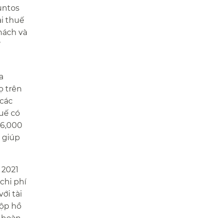
Juntos
i thuế
hách và
ừ
a
ọ trên
 các
uế có
66,000
 giúp
 2021
chi phí
ới tài
nộp hồ