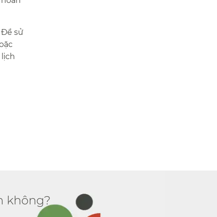
g hoàn
. Để sử
hoặc
lịch
 không?​​