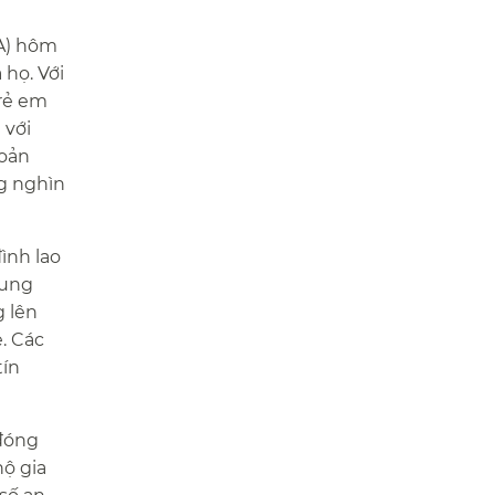
SA) hôm
 họ. Với
trẻ em
 với
hoản
ng nghìn
ình lao
cung
g lên
ẻ. Các
tín
 đóng
ộ gia