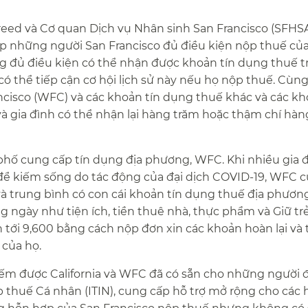
Breed và Cơ quan Dịch vụ Nhân sinh San Francisco (SFH
úp những người San Francisco đủ điều kiện nộp thuế của
ộng đủ điều kiện có thể nhận được khoản tín dụng thuế 
ó thể tiếp cận cơ hội lịch sử này nếu họ nộp thuế. Cùng
ncisco (WFC) và các khoản tín dụng thuế khác và các k
và gia đình có thể nhận lại hàng trăm hoặc thậm chí hà
 phố cung cấp tín dụng địa phương, WFC. Khi nhiều gia đ
n để kiếm sống do tác động của đại dịch COVID-19, WFC 
và trung bình có con cái khoản tín dụng thuế địa phươn
ng ngày như tiện ích, tiền thuê nhà, thực phẩm và Giữ tr
ên tới 9,600 bằng cách nộp đơn xin các khoản hoàn lại và 
ủa họ.​​
iếm được California và WFC đã có sẵn cho những người
thuế Cá nhân (ITIN), cung cấp hỗ trợ mở rộng cho các h