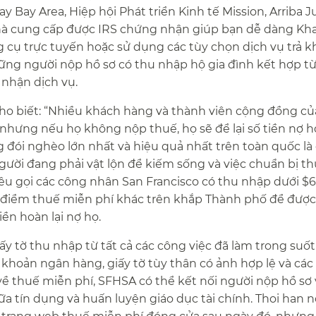
y Bay Area, Hiệp hội Phát triển Kinh tế Mission, Arriba 
hà cung cấp được IRS chứng nhận giúp bạn dễ dàng Kha
 cụ trực tuyến hoặc sử dụng các tùy chọn dịch vụ trả k
hững người nộp hồ sơ có thu nhập hộ gia đình kết hợp t
hận dịch vụ.​​
ho biết: “Nhiều khách hàng và thành viên cộng đồng củ
nhưng nếu họ không nộp thuế, họ sẽ để lại số tiền nợ h
đói nghèo lớn nhất và hiệu quả nhất trên toàn quốc là
gười đang phải vật lộn để kiếm sống và việc chuẩn bị th
 kêu gọi các công nhân San Francisco có thu nhập dưới $
 điểm thuế miễn phí khác trên khắp Thành phố để được
n hoàn lại nợ họ.​​
ấy tờ thu nhập từ tất cả các công việc đã làm trong suốt
i khoản ngân hàng, giấy tờ tùy thân có ảnh hợp lệ và các 
về thuế miễn phí, SFHSA có thể kết nối người nộp hồ sơ v
a tín dụng và huấn luyện giáo dục tài chính. Thoi han 