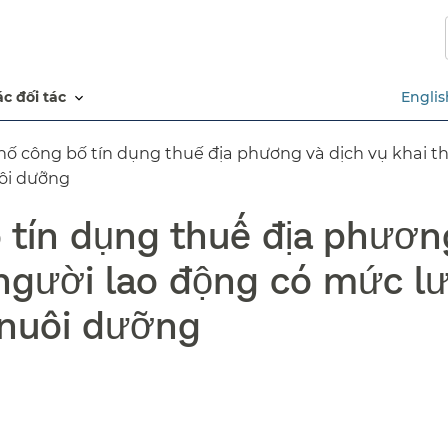
Chuyển
đến
nội
dung
các đối tác​​
Englis
chính​​
ố công bố tín dụng thuế địa phương và dịch vụ khai t
i dưỡng​​
tín dụng thuế địa phương
người lao động có mức lư
nuôi dưỡng​​