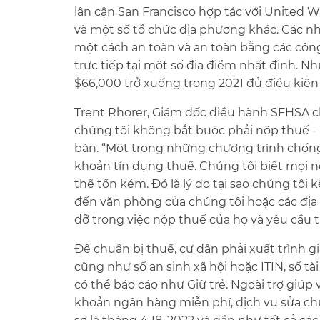
lân cận San Francisco hợp tác với United Wa
và một số tổ chức địa phương khác. Các n
một cách an toàn và an toàn bằng các công
trực tiếp tại một số địa điểm nhất định. N
$66,000 trở xuống trong 2021 đủ điều kiện n
Trent Rhorer, Giám đốc điều hành SFHSA c
chúng tôi không bắt buộc phải nộp thuế - 
bàn. “Một trong những chương trình chống 
khoản tín dụng thuế. Chúng tôi biết mọi n
thể tốn kém. Đó là lý do tại sao chúng tôi
đến văn phòng của chúng tôi hoặc các địa
đỡ trong việc nộp thuế của họ và yêu cầu tiề
Để chuẩn bị thuế, cư dân phải xuất trình gi
cũng như số an sinh xã hội hoặc ITIN, số tà
có thể báo cáo như Giữ trẻ. Ngoài trợ giúp 
khoản ngân hàng miễn phí, dịch vụ sửa chữ