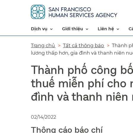
dịch vụ​​
giới thiệu​​
liên hệ​​
Đường
Trang chủ​​
Tất cả thông báo​​
Thành ph
lương thấp hơn, gia đình và thanh niên nuô
dẫn​​
Thành phố công bố 
thuế miễn phí cho 
đình và thanh niên 
02/14/2022
Thông cáo báo chí​​