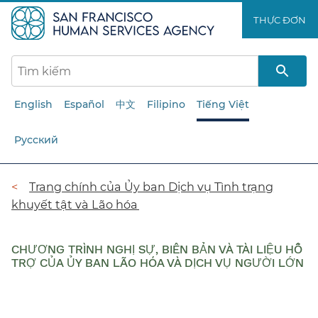
Chuyển
THỰC ĐƠN​​
đến
nội
dung
chính​​
English
Español
中文
Filipino
Tiếng Việt
Русский
Đường
Trang chính của Ủy ban Dịch vụ Tình trạng
khuyết tật và Lão hóa​​
dẫn​​
CHƯƠNG TRÌNH NGHỊ SỰ, BIÊN BẢN VÀ TÀI LIỆU HỖ
TRỢ CỦA ỦY BAN LÃO HÓA VÀ DỊCH VỤ NGƯỜI LỚN
​​