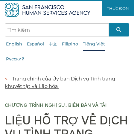
Chuyển
THỰC ĐƠN​​
đến
nội
dung
chính​​
English
Español
中文
Filipino
Tiếng Việt
Русский
Đường
Trang chính của Ủy ban Dịch vụ Tình trạng
khuyết tật và Lão hóa​​
dẫn​​
CHƯƠNG TRÌNH NGHỊ SỰ, BIÊN BẢN VÀ TÀI
LIỆU HỖ TRỢ VỀ DỊCH
VỤ TÌNH TRẠNG